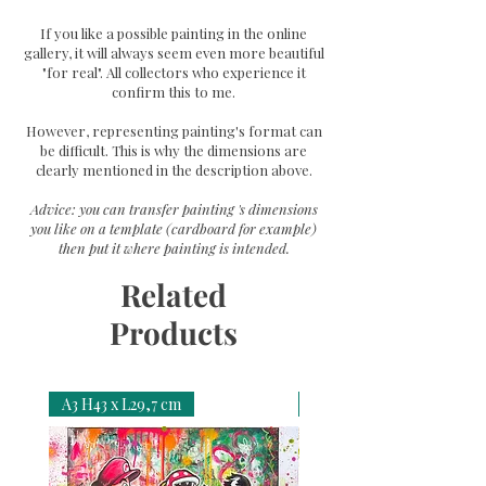
If you like a possible painting in the online
gallery, it will always seem even more beautiful
"for real". All collectors who experience it
confirm this to me.
However, representing painting's format can
be difficult. This is why the dimensions are
clearly mentioned in the description above.
Advice: you can transfer painting 's dimensions
you like on a template (cardboard for example)
then put it where painting is intended.
Related
Products
A3 H43 x L29,7 cm
A3 H43 x L29,7 cm