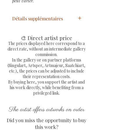
peut varier.
Détails supplémentaires
Titre
: Hexa Miss Tic Tribute
Année
: 2025
🎨 Direct artist price
Technique
: Peinture
The prices displayed here correspond to a
direct rate, without an intermediate gallery
numérique
réhaussée à la
commission.
main
In the gallery or on partner platforms
Support
: Tirage sur
(Singulart, Artsper, Artmajeur, Saatchiart,
etc.), the prices can be adjusted to include
papier d'art 340 g
their representation costs.
Dimensions du papier
: 42 x
By buying here, you support the artist and
29,7 cm
his work directly, while benefiting from a
Peinture limitée à 5
privileged link.
exemplaires
uniques,
numérotés et
The artist offers artworks on order
signés par l'artiste, avec
Did you miss the opportunity to buy
certificat d'authenticité et
this work?
facture.