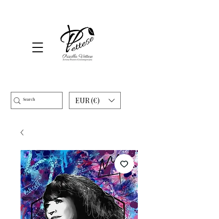
EUR (€)