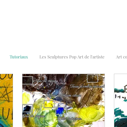
Tutoriaux
Les Sculptures Pop Art de l'artiste
Art c
Tableaux Street Art Graffiti
Tableaux Abstraits Colorés
A