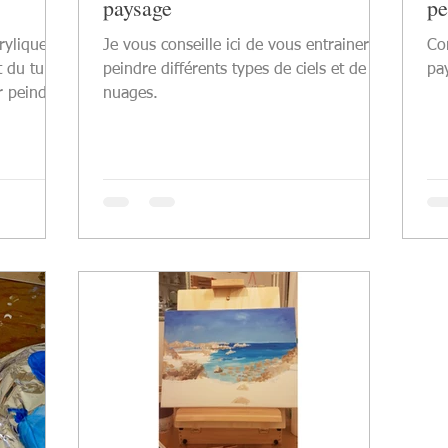
paysage
pe
crylique
Je vous conseille ici de vous entrainer à
Co
rt du tube
peindre différents types de ciels et de
pa
r peindre
nuages.