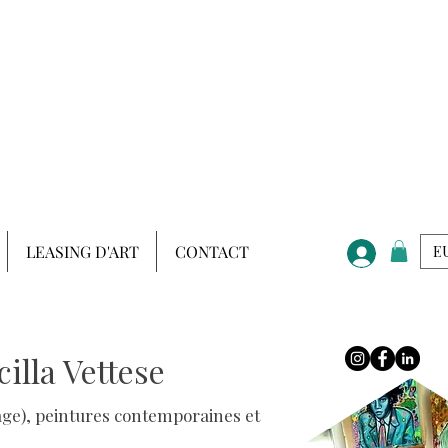
LEASING D'ART
CONTACT
EU
illa Vettese
aysage), peintures contemporaines et