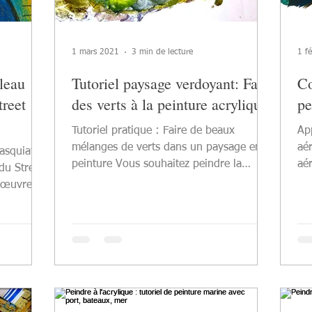
1 mars 2021
3 min de lecture
1 f
leau
Tutoriel paysage verdoyant: Faire
Co
treet
des verts à la peinture acrylique
pe
Tutoriel pratique : Faire de beaux
Ap
mélanges de verts dans un paysage en
aér
peinture Vous souhaitez peindre la
aé
du Street
nature et particulièrement des...
tec
s œuvres,