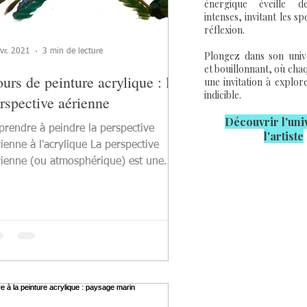
énergique éveille d
intenses, invitant les sp
réflexion.
évr. 2021
3 min de lecture
Plongez dans son unive
et bouillonnant, où cha
urs de peinture acrylique : la
une invitation à explor
indicible.
rspective aérienne
Découvrir l'u
ni
prendre à peindre la perspective
l'artiste
ienne à l'acrylique La perspective
rienne (ou atmosphérique) est une
hnique efficace pour...