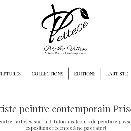
ULPTURES
COLLECTIONS
EDITIONS
L'ARTISTE
rtiste peintre contemporain Prisc
peintre : articles sur l'art, tutoriaux (cours de peinture p
expositions récentes à ne pas rater!