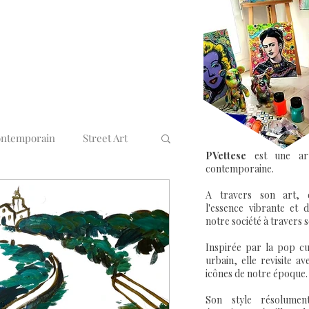
ontemporain
Street Art
PVettese
est une arti
contemporaine.
rt & Entreprise
A travers son art, e
l'essence vibrante et
notre société à travers s
Inspirée par la pop cul
urbain, elle revisite a
icônes de notre époque.
Son style résolumen