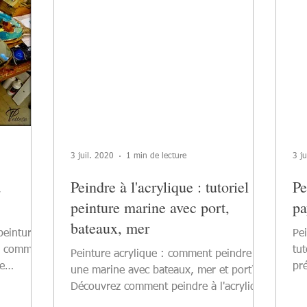
3 juil. 2020
1 min de lecture
3 ju
à
Peindre à l'acrylique : tutoriel de
Pe
peinture marine avec port,
pa
bateaux, mer
peinture
Pe
ir comment
tut
Peinture acrylique : comment peindre
re
pr
une marine avec bateaux, mer et port?
l'a
Découvrez comment peindre à l'acrylique
une peinture marine...