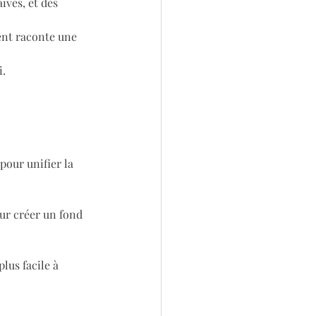
ïves, et des 
ent raconte une 
i.
our unifier la 
ur créer un fond 
lus facile à 