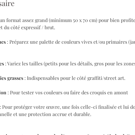
saire
z un format assez grand (minimum 50 x 70 cm) pour bien profite
t du côté expressif / brut.
ues
 : Préparez une palette de couleurs vives et/ou primaires (ja
es
 : Variez les tailles (petits pour les détails, gros pour les zone
es grasses
 : Indispensables pour le côté graffiti/street art.
lon
 : Pour tester vos couleurs ou faire des croquis en amont
) : Pour protéger votre œuvre, une fois celle-ci finalisée et lui 
nnelle et une protection accrue et durable.