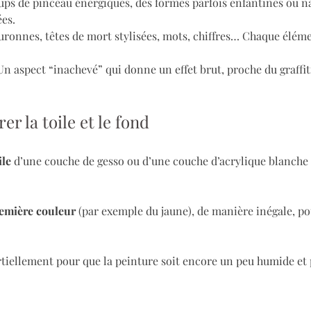
oups de pinceau énergiques, des formes parfois enfantines ou na
ées.
ouronnes, têtes de mort stylisées, mots, chiffres… Chaque élém
 Un aspect “inachevé” qui donne un effet brut, proche du graffit
er la toile et le fond
ile
 d’une couche de gesso ou d’une couche d’acrylique blanche p
emière couleur
 (par exemple du jaune), de manière inégale, po
rtiellement pour que la peinture soit encore un peu humide et p