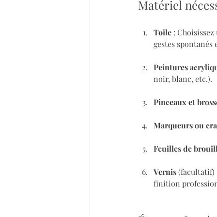
Matériel néces
Toile
 : Choisisse
gestes spontanés e
Peintures acryliq
noir, blanc, etc.).
Pinceaux et bross
Marqueurs ou crai
Feuilles de brouil
Vernis
 (facultatif
finition professio