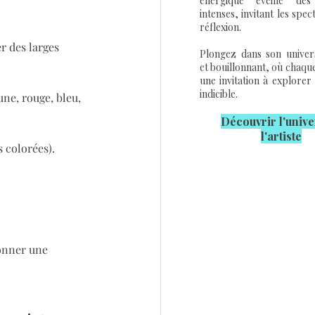
énergique éveille des
intenses, invitant les spec
réflexion.
r des larges 
Plongez dans son univers
et bouillonnant, où chaqu
une invitation à explorer 
indicible.
une, rouge, bleu, 
Découvrir l'u
nive
l'artiste
s colorées).
donner une 