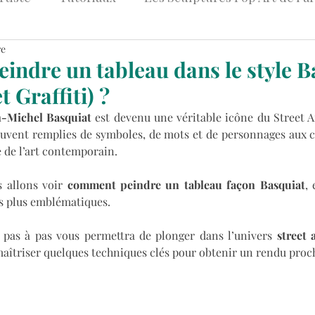
re
et Art
Peintures Pop Art Colorées
Tableaux Str
ndre un tableau dans le style B
t Graffiti) ?
Art & Entreprise
n-Michel Basquiat
 est devenu une véritable icône du Street Ar
souvent remplies de symboles, de mots et de personnages aux co
 de l’art contemporain. 
 allons voir 
comment peindre un tableau façon Basquiat
,
es plus emblématiques. 
 pas à pas vous permettra de plonger dans l’univers 
street 
 maîtriser quelques techniques clés pour obtenir un rendu proch