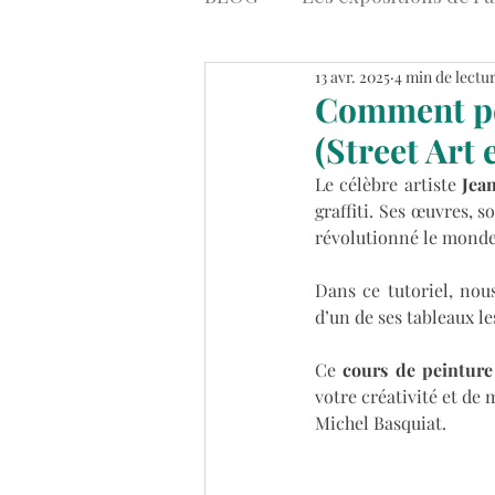
13 avr. 2025
4 min de lectu
Art contemporain
Stre
Comment pei
(Street Art e
Tableaux Abstraits Colorés
Le célèbre artiste
 Jea
graffiti. Ses œuvres, 
révolutionné le monde
Dans ce tutoriel, nous
d’un de ses tableaux l
Ce 
cours de peinture
votre créativité et de
Michel Basquiat.