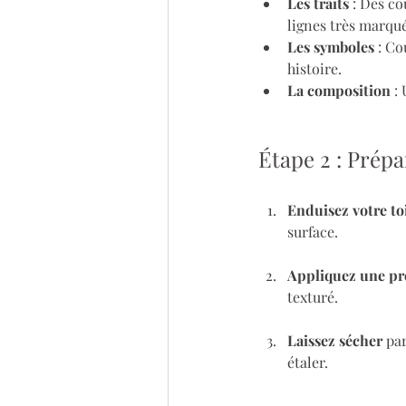
Les traits
 : Des c
lignes très marqu
Les symboles
 : C
histoire.
La composition
 :
Étape 2 : Prépar
Enduisez votre to
surface.
Appliquez une pr
texturé.
Laissez sécher
 pa
étaler.