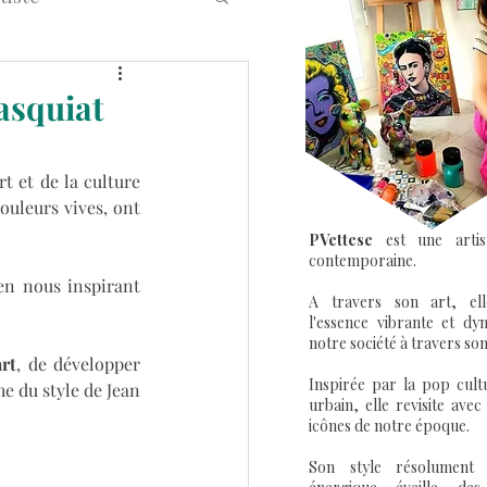
eet Art Graffiti
asquiat
t et de la culture 
uleurs vives, ont 
PVettese
est une artis
contemporaine.
 en nous inspirant 
A travers son art, el
l'essence vibrante et dy
notre société à travers son
art
, de développer 
Inspirée par la pop cultu
e du style de Jean 
urbain, elle revisite avec
icônes de notre époque.
Son style résolument 