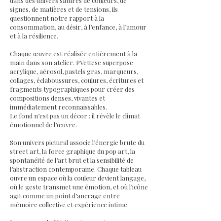
dans des univers saturés de couleurs, de
signes, de matières et de tensions, ils
questionnent notre rapport à la
consommation, au désir, à l’enfance, à l’amour
et à la résilience.
Chaque œuvre est réalisée entièrement à la
main dans son atelier. PVettese superpose
acrylique, aérosol, pastels gras, marqueurs,
collages, éclaboussures, coulures, écritures et
fragments typographiques pour créer des
compositions denses, vivantes et
immédiatement reconnaissables.
Le fond n’est pas un décor : il révèle le climat
émotionnel de l’œuvre.
Son univers pictural associe l’énergie brute du
street art, la force graphique du pop art, la
spontanéité de l’art brut et la sensibilité de
l’abstraction contemporaine. Chaque tableau
ouvre un espace où la couleur devient langage,
où le geste transmet une émotion, et où l’icône
agit comme un point d’ancrage entre
mémoire collective et expérience intime.