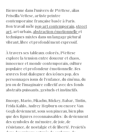
Bienvenue dans l’univers de PVettese, alias
Priscilla Vettese, artiste peintre
contemporaine française basée à Paris.
Son travail mêle
pop art contemporain
,
street
art
, art urbain,
abstraction émotionnelle
et
techniques mixtes dans un langage pictural
vibrant, libre et profondément expressif.
À travers ses tableaux colorés, PVettese
explore la tension entre douceur et chaos,
innocence et monde contemporain, culture
populaire et profondeur émotionnelle. Ses
œuvres font dialoguer des icônes pop, des
personnages issus de l’enfance, du cinéma, du
jeu ou de l’imaginaire collectif avec des fonds
abstraits puissants, gestuels et instinctifs.
Snoopy, Mario, Pikachu, Mickey, Babar, Tintin,
Frida Kahlo, Audrey Hepburn ou encore Van
Gogh deviennent, sous son pinceau, bien plus
que des figures reconnaissables : ils deviennent
des symboles de mémoire, de joie, de
résistance, de nostalgie et de liberté. Projetés