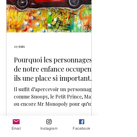
Couleurs éclatantes, personnages
emblématiques, gestes spontanés, g
29 juin
Pourquoi les personnages
de notre enfance occupent-
ils une place si importante
dans l’art contemporain ?
Il suffit d’apercevoir un personnage
comme Snoopy, le Petit Prince, Mario
ou encore Mr Monopoly pour qu’un
souvenir resurgisse immédiatement.
Ces héros appartiennent à notre
mémoire collective. Elles traversent
Email
Instagram
Facebook
les générations, réveillent des