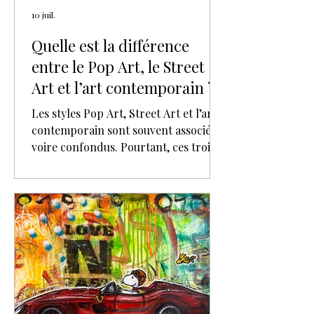
10 juil.
Quelle est la différence
entre le Pop Art, le Street
Art et l’art contemporain ?
Les styles Pop Art, Street Art et l’art
contemporain sont souvent associés,
voire confondus. Pourtant, ces trois
univers possèdent chacun leur
histoire, leurs codes et leurs
intentions. En tant qu’artiste
contemporaine, je puise dans ces
différents courants pour construire
un univers personnel où se
rencontrent la culture populaire, les
émotions, l’abstraction gestuelle et les
grands symboles de notre époque.