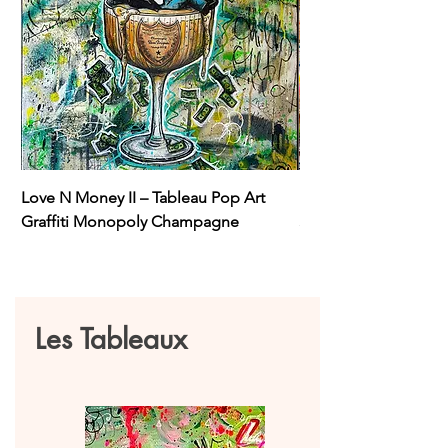
Love N Money II – Tableau Pop Art
Love N Danger – Tab
Graffiti Monopoly Champagne
Street Art Original
Les Tableaux