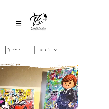
EUR (€)