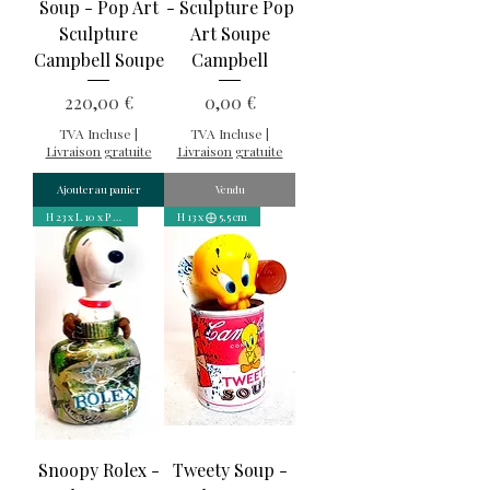
Soup - Pop Art
- Sculpture Pop
Sculpture
Art Soupe
Campbell Soupe
Campbell
Prix
Prix
220,00 €
0,00 €
TVA Incluse
|
TVA Incluse
|
Livraison gratuite
Livraison gratuite
Ajouter au panier
Vendu
H 23 x L 10 x P 6,5 cm
H 13 x ⨁ 5,5 cm
Snoopy Rolex -
Tweety Soup -