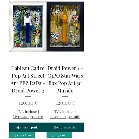
Tableau Cadre
Droid Power 1 -
Pop Art Street
C3PO Star Wars
Art PEZ R2D2 –
Box Pop Art 3d
Droid Power 2
Murale
Prix
Prix
120,00 €
120,00 €
TVA Incluse
|
TVA Incluse
|
Livraison gratuite
Livraison gratuite
Ajouter au panier
Ajouter au panier
27 x 27 x 6 cm
27 x 27 x 6 cm