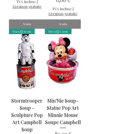
0,00 €
TVA Incluse
|
Livraison gratuite
TVA Incluse
|
Livraison gratuite
Vendu
Vendu
H29 x ⨀ 10 cm
H10 x ⨀ 7,5 cm
Stormtrooper
Min'Nie Soup-
Soup -
Statue Pop Art
Sculpture Pop
Minnie Mouse
Art Campbell
Soupe Campbell
Soup
Prix
80,00 €