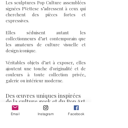
Les sculptures Pop Culture assemblées
signées PVettese s’adressent à ceux qui
cherchent des pièces fortes et
expressives.
Elles séduisent autant les
collectionneurs d’art contemporain que
les amateurs de culture visuelle et
design iconique.
Véritables objets d’art à exposer, elles
ajoutent une touche d'originalité et de
couleurs à toute collection privée,
galerie ou intérieur moderne.
Des œuvres uniques inspirées
de la culture geek et du Pop Art
Chaque sculpture Pop Culture est
Email
Instagram
Facebook
entièrement assemblée et faites à la
main par l’artiste Priscilla Vettese