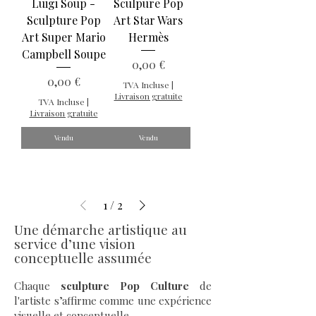
Luigi Soup -
Sculpure Pop
Sculpture Pop
Art Star Wars
Art Super Mario
Hermès
Campbell Soupe
Prix
0,00 €
Prix
0,00 €
TVA Incluse
|
Livraison gratuite
TVA Incluse
|
Livraison gratuite
Vendu
Vendu
1
/
2
Une démarche artistique au
service d’une vision
conceptuelle assumée
Chaque
sculpture Pop Culture
de
l'artiste s’affirme comme une expérience
visuelle et conceptuelle.