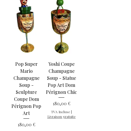
Pop Super
Yoshi Coupe
Mario
Champagne
Champagne
Soup - Statue
Soup -
Pop Art Dom
Sculpture
Pérignon Chic
Coupe Dom
Prix
180,00 €
Pérignon Pop
TVA Incluse
|
Art
Livraison gratuite
Prix
180,00 €