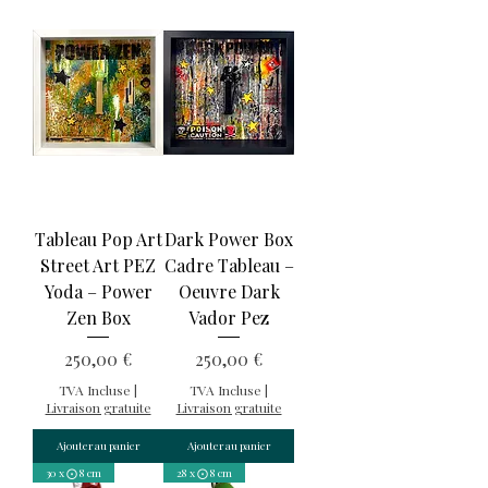
Tableau Pop Art
Dark Power Box
Street Art PEZ
Cadre Tableau –
Yoda – Power
Oeuvre Dark
Zen Box
Vador Pez
Prix
Prix
250,00 €
250,00 €
TVA Incluse
|
TVA Incluse
|
Livraison gratuite
Livraison gratuite
Ajouter au panier
Ajouter au panier
30 x ⨀ 8 cm
28 x ⨀ 8 cm