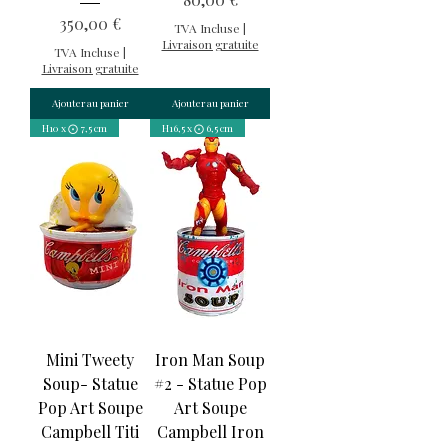
Prix
350,00 €
TVA Incluse
|
Livraison gratuite
TVA Incluse
|
Livraison gratuite
Ajouter au panier
Ajouter au panier
H10 x ⨀ 7,5 cm
H16,5 x ⨀ 6,5 cm
Mini Tweety
Iron Man Soup
Soup- Statue
#2 - Statue Pop
Pop Art Soupe
Art Soupe
Campbell Titi
Campbell Iron