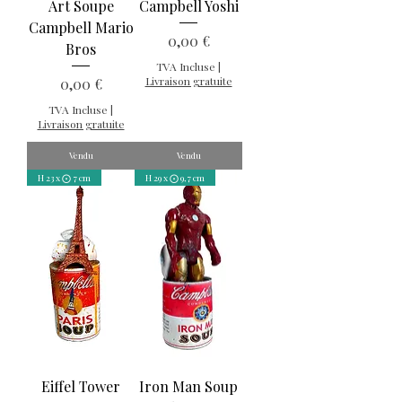
Art Soupe
Campbell Yoshi
Campbell Mario
Prix
0,00 €
Bros
TVA Incluse
|
Prix
Livraison gratuite
0,00 €
TVA Incluse
|
Livraison gratuite
Vendu
Vendu
H 23 x ⨀ 7 cm
H 29 x ⨀ 9,7 cm
Eiffel Tower
Iron Man Soup