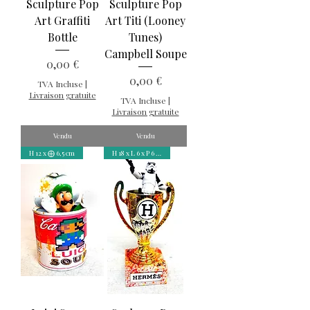
Sculpture Pop
Sculpture Pop
Art Graffiti
Art Titi (Looney
Bottle
Tunes)
Campbell Soupe
Prix
0,00 €
Prix
0,00 €
TVA Incluse
|
Livraison gratuite
TVA Incluse
|
Livraison gratuite
Vendu
Vendu
H 12 x ⨁ 6,5 cm
H 18 x L 6 x P 6 cm