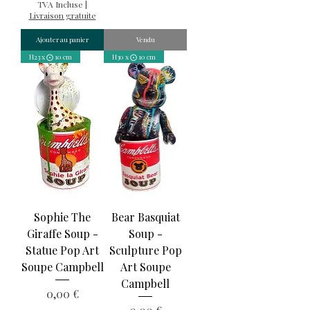
TVA Incluse
|
Livraison gratuite
Ajouter au panier
Vendu
H23 x ⨀ 10 cm
H30 x ⨀ 10 cm
Sophie The
Bear Basquiat
Giraffe Soup -
Soup -
Statue Pop Art
Sculpture Pop
Soupe Campbell
Art Soupe
Campbell
Prix
0,00 €
Prix