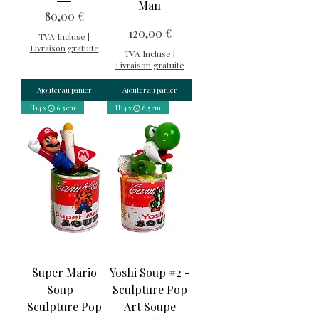
Man
Prix
80,00 €
Prix
120,00 €
TVA Incluse
|
Livraison gratuite
TVA Incluse
|
Livraison gratuite
Ajouter au panier
Ajouter au panier
H14 x ⨀ 6,5 cm
H14 x ⨀ 6,5 cm
Super Mario
Yoshi Soup #2 -
Soup -
Sculpture Pop
Sculpture Pop
Art Soupe