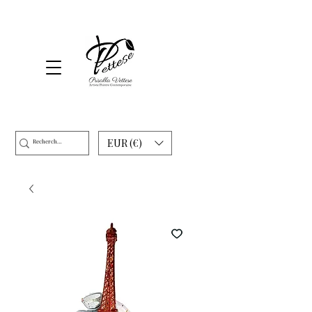
EUR (€)