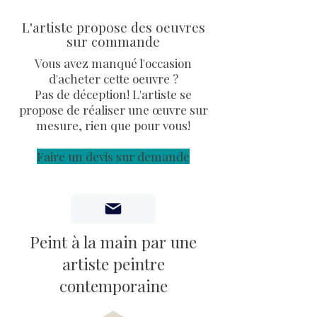
numéro de suivi et protection
L'artiste propose des oeuvres
entièrement sécurisée de
sur commande
l'oeuvre
Certificat d'authenticité
Vous avez manqué l'occasion
fourni
d'acheter cette oeuvre ?
Pas de déception! L'artiste se
propose de réaliser une œuvre sur
mesure, rien que pour vous!
Faire un devis sur demande
Peint à la main par une
artiste peintre
contemporaine