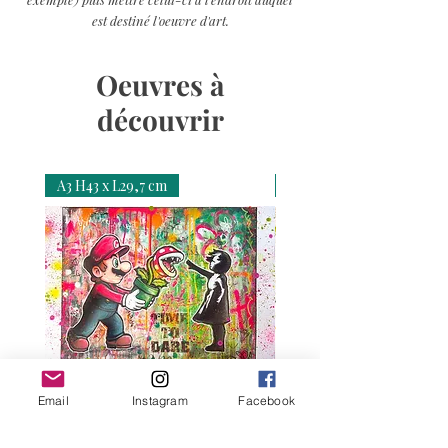
est destiné l'oeuvre d'art.
Oeuvres à
découvrir
A3 H43 x L29,7 cm
A3 H43 x L29,7 cm
Email
Instagram
Facebook
Time To Dare – Mario, Banksy
Love N Money – Mon