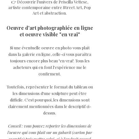
👉 Découvrir l’univers de Priscilla Vettese,
artiste contemporaine entre Street Art, Pop
Art et abstraction.
Oeuvre d'art photographiée en ligne
et oeuvre visible "en vrai"
Si une éventuelle oeuvre en photo vous plait
dans la galerie en ligne, celle-ci vous paraîtra
toujours encore plus beau "en vrai". Tous les
acheteurs qui en font l'expérience me le
confirment.
Toutefois, représenter le format du tableau ou
les dimensions d'une sculpture peut être
difficile. C'est pourquoi, les dimensions sont
clairement mentionnées dans le descriptif ci-
dessus.
Conseil : vous pouvez reporter les dimensions de
l'oeuvre qui vous plaît sur un gabarit (carton par
exemple) puis mettre celui-ci à l'endroit auquel