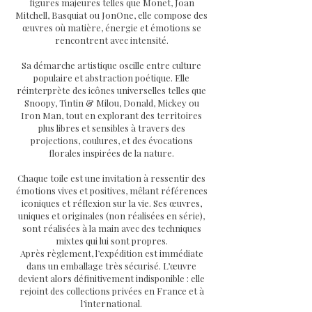
figures majeures telles que Monet, Joan
Mitchell, Basquiat ou JonOne, elle compose des
œuvres où matière, énergie et émotions se
rencontrent avec intensité.
Sa démarche artistique oscille entre culture
populaire et abstraction poétique. Elle
réinterprète des icônes universelles telles que
Snoopy, Tintin & Milou, Donald, Mickey ou
Iron Man, tout en explorant des territoires
plus libres et sensibles à travers des
projections, coulures, et des évocations
florales inspirées de la nature.
Chaque toile est une invitation à ressentir des
émotions vives et positives, mêlant références
iconiques et réflexion sur la vie. Ses œuvres,
uniques et originales (non réalisées en série),
sont réalisées à la main avec des techniques
mixtes qui lui sont propres.
Après règlement, l’expédition est immédiate
dans un emballage très sécurisé. L’œuvre
devient alors définitivement indisponible : elle
rejoint des collections privées en France et à
l’international.