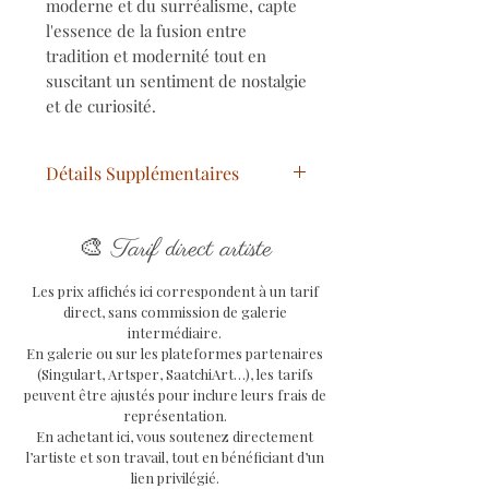
moderne et du surréalisme, capte
l'essence de la fusion entre
tradition et modernité tout en
suscitant un sentiment de nostalgie
et de curiosité.
Détails Supplémentaires
Statue 3d Pop Art Assemblage
🎨
Fait Main
Tarif direct artiste
Dimensions : H 23 cm /⨁ 7 cm
Les prix affichés ici correspondent à un tarif
Technique : Mixte (Collage,
direct, sans commission de galerie
Aérosol, Résine sur métal)
intermédiaire.
Thème : Paris, Tour Eiffel,
En galerie ou sur les plateformes partenaires
Campbell Soupe, Pop Art,
(Singulart, Artsper, SaatchiArt…), les tarifs
peuvent être ajustés pour inclure leurs frais de
Street Art
représentation.
Livraison gratuite en France
En achetant ici, vous soutenez directement
métropolitaine
l’artiste et son travail, tout en bénéficiant d’un
Envoi en colissimo avec
lien privilégié.