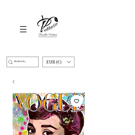
EUR (€)