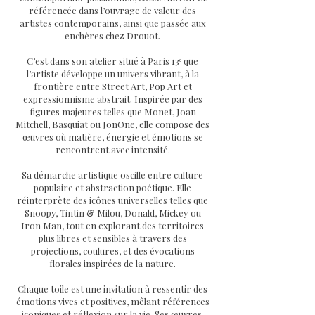
référencée dans l’ouvrage de valeur des
artistes contemporains, ainsi que passée aux
enchères chez Drouot.
C’est dans son atelier situé à Paris 13ᵉ que
l’artiste développe un univers vibrant, à la
frontière entre Street Art, Pop Art et
expressionnisme abstrait. Inspirée par des
figures majeures telles que Monet, Joan
Mitchell, Basquiat ou JonOne, elle compose des
œuvres où matière, énergie et émotions se
rencontrent avec intensité.
Sa démarche artistique oscille entre culture
populaire et abstraction poétique. Elle
réinterprète des icônes universelles telles que
Snoopy, Tintin & Milou, Donald, Mickey ou
Iron Man, tout en explorant des territoires
plus libres et sensibles à travers des
projections, coulures, et des évocations
florales inspirées de la nature.
Chaque toile est une invitation à ressentir des
émotions vives et positives, mêlant références
iconiques et réflexion sur la vie. Ses œuvres,