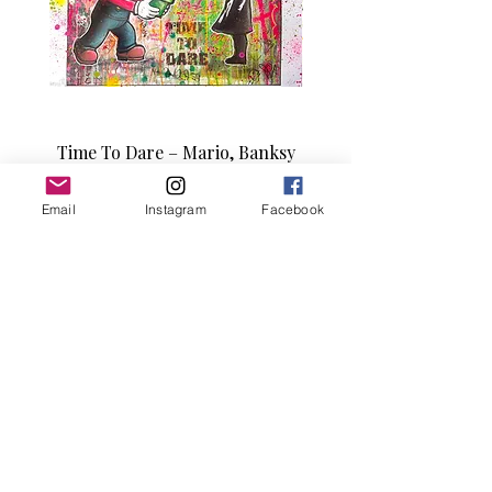
Time To Dare – Mario, Banksy
Love N Money – Mon
Pop Coloré
Édition d’art unique 1/1
Email
Instagram
Facebook