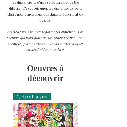
les dimensions d'une sculpture peut être
difficile. C'est pourquoi, les dimensions sont
clairement mentionnées dans le descriptif ci-
dessus.
Conseil : vous pouvez reporter les dimensions de
l'oeuvre qui vous plaît sur un gabarit (carton par
exemple) puis mettre celui-ci à l'endroit auquel
est destiné l'oeuvre d'art.
Oeuvres à
découvrir
A3 H43 x L29,7 cm
A3 H43 x L29,7 cm