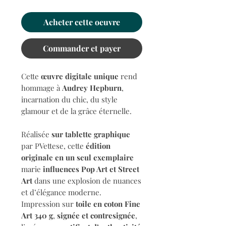
Acheter cette oeuvre
Commander et payer
Cette
œuvre digitale unique
rend
hommage à
Audrey Hepburn
,
incarnation du chic, du style
glamour et de la grâce éternelle.
Réalisée
sur tablette graphique
par PVettese, cette
édition
originale en un seul exemplaire
marie
influences Pop Art et Street
Art
dans une explosion de nuances
et d’élégance moderne.
Impression sur
toile en coton Fine
Art 340 g
,
signée et contresignée
,