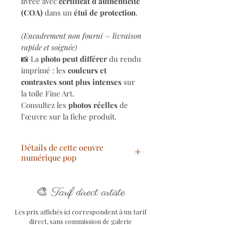
livrée avec
certificat d’authenticité
(COA)
dans un
étui de protection
.
(Encadrement non fourni – livraison
rapide et soignée)
📸 La
photo peut différer
du rendu
imprimé : les
couleurs et
contrastes sont plus intenses
sur
la toile Fine Art.
Consultez les
photos réelles
de
l’œuvre sur la fiche produit.
Détails de cette oeuvre
numérique pop
Titre
: Pop Vogue Audrey
🎨
Année
: 2025
Tarif direct artiste
Technique
: Peinture
Les prix affichés ici correspondent à un tarif
Numérique
Originale et
direct, sans commission de galerie
Unique