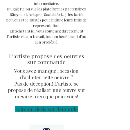
intermédiaire.
Support
: Edition sur toile de
En galerie ou sur les plateformes partenaires
haute qualité 340 g
(Singulart, Artsper, SaatchiArt…), les tarifs
peuvent être ajustés pour inclure leurs frais de
Dimensions du papier
: 42 x
représentation.
29,7 cm
En achetant ici, vous soutenez directement
Oeuvre originale
signée et
l’artiste et son travail, tout en bénéficiant d’un
contresignée avec signature
lien privilégié.
embossée à sec par l'artiste,
L'artiste propose des oeuvres
avec certificat d'authenticité
sur commande
et facture.
Vous avez manqué l'occasion
d'acheter cette oeuvre ?
Pas de déception! L'artiste se
propose de réaliser une œuvre sur
mesure, rien que pour vous!
Faire un devis sur demande