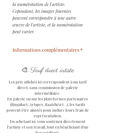
la numérotation de l'artiste.
Cependant, les images fournies
peuvent correspondre à une autre
œuvre de l'artiste, et la numérotation
peut varier.
Informations complémentaires
Titre
: Urban Dalida
🎨
Année
: 2024
Tarif direct artiste
Technique
: Peinture Digitale
Les prix affichés ici correspondent à un tarif
Support
: Tirage sur
direct, sans commission de galerie
papier d'art 340 g
intermédiaire.
Dimensions du papier
: 42 x
En galerie ou sur les plateformes partenaires
29,7 cm
(Singulart, Artsper, SaatchiArt…), les tarifs
peuvent être ajustés pour inclure leurs frais de
Peinture limitée à 5
représentation.
exemplaires
En achetant ici, vous soutenez directement
uniques,
numérotés et
l’artiste et son travail, tout en bénéficiant d’un
signés par l'artiste, avec
lien privilégié.