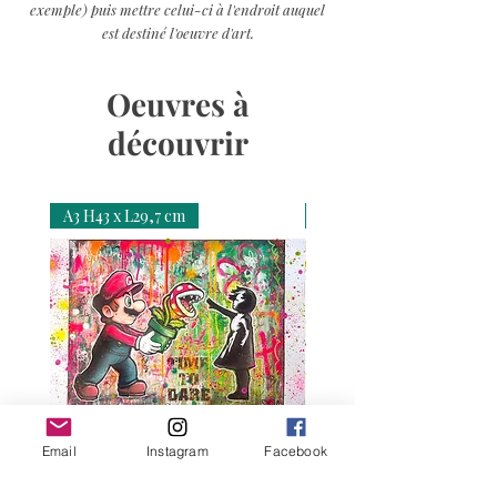
exemple) puis mettre celui-ci à l'endroit auquel
est destiné l'oeuvre d'art.
Oeuvres à
découvrir
A3 H43 x L29,7 cm
A3 H43 x L29,7 cm
Email
Instagram
Facebook
Time To Dare – Mario, Banksy
Love N Money – Mon