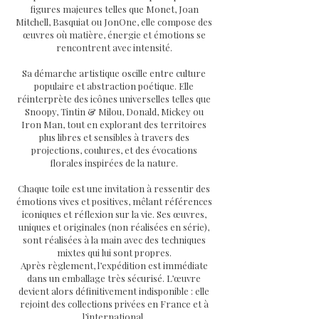
figures majeures telles que Monet, Joan
Mitchell, Basquiat ou JonOne, elle compose des
œuvres où matière, énergie et émotions se
rencontrent avec intensité.
Sa démarche artistique oscille entre culture
populaire et abstraction poétique. Elle
réinterprète des icônes universelles telles que
Snoopy, Tintin & Milou, Donald, Mickey ou
Iron Man, tout en explorant des territoires
plus libres et sensibles à travers des
projections, coulures, et des évocations
florales inspirées de la nature.
Chaque toile est une invitation à ressentir des
émotions vives et positives, mêlant références
iconiques et réflexion sur la vie. Ses œuvres,
uniques et originales (non réalisées en série),
sont réalisées à la main avec des techniques
mixtes qui lui sont propres.
Après règlement, l’expédition est immédiate
dans un emballage très sécurisé. L’œuvre
devient alors définitivement indisponible : elle
rejoint des collections privées en France et à
l’international.