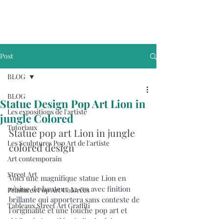
Post
BLOG
BLOG
Statue Design Pop Art Lion in
Les expositions de l'artiste
jungle Colored
Tutoriaux
Statue pop art Lion in jungle 
Les Sculptures Pop Art de l'artiste
colored design
Art contemporain
Street Art
Voici une magnifique statue Lion en 
résine de hauteur 32 cm avec finition 
Peintures Pop Art Colorées
brillante qui apportera sans conteste de 
Tableaux Street Art Graffiti
l'originalité et une touche pop art et 