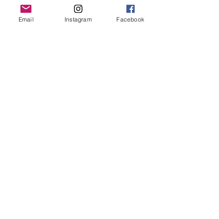
Email
Instagram
Facebook
PVettese
est une artiste peintre
contemporaine.