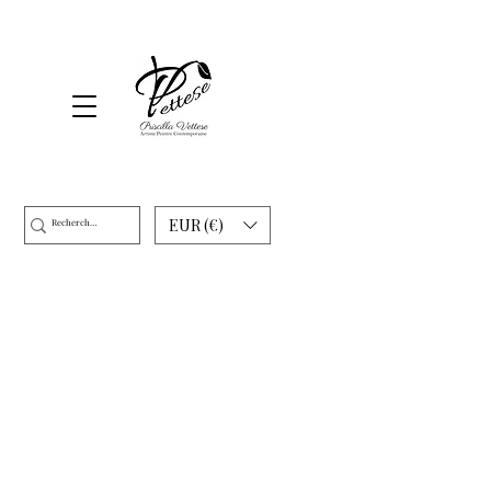
EUR (€)