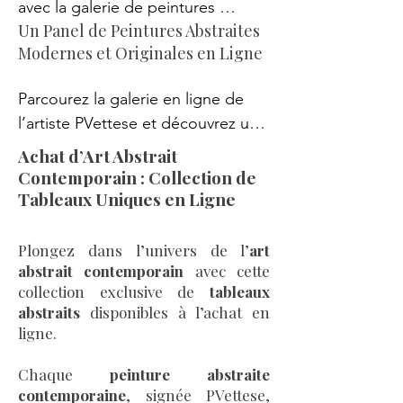
avec la galerie de peintures 
couleurs uniques. Réalisées avec 
Un Panel de Peintures Abstraites
abstraites en ligne de l’artiste 
passion et maîtrise, ces œuvres 
Modernes et Originales en Ligne
PVettese. Des créations florales 
originales invitent à l’émotion, à la 
élégantes aux compositions 
contemplation et à des 
Parcourez la galerie en ligne de 
colorées et vibrantes, chaque 
interprétations infinies, apportant 
l’artiste PVettese et découvrez un 
tableau abstrait reflète audace, 
une touche contemporaine à tout 
éventail captivant de peintures 
modernité et émotion. Qu’il 
Achat d’Art Abstrait
intérieur.
abstraites aux styles multiples. Des 
Contemporain : Collection de
s’agisse d’œuvres contemporaines 
créations florales délicates aux 
Tableaux Uniques en Ligne
lumineuses ou d’art 
compositions colorées éclatantes, 
expressionniste profond, cette 
chaque tableau incarne une 
collection vous invite à découvrir la 
Plongez dans l’univers de l’
art
approche singulière de l’art 
abstrait contemporain
avec cette
diversité et la beauté de l’art 
collection exclusive de
tableaux
abstrait. Entre modernité 
abstrait dans toute sa splendeur.
abstraits
disponibles à l’achat en
audacieuse et profondeur 
ligne.
expressionniste, ces œuvres 
contemporaines offrent émotion, 
Chaque
peinture abstraite
originalité et élégance pour 
contemporaine
, signée PVettese,