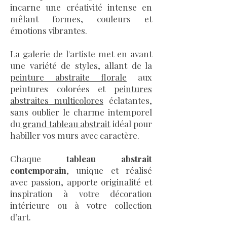
enrichir votre intérieur ou votre 
incarne une créativité intense en
mêlant formes, couleurs et
collection d’art.
émotions vibrantes.
La galerie de l'artiste met en avant
une variété de styles, allant de la
peinture abstraite florale
aux
peintures colorées et
peintures
abstraites multicolores
éclatantes,
sans oublier le charme intemporel
du
grand tableau abstrait
idéal pour
habiller vos murs avec caractère.
Chaque
tableau abstrait
contemporain
, unique et réalisé
avec passion, apporte originalité et
inspiration à votre décoration
intérieure ou à votre collection
d’art.