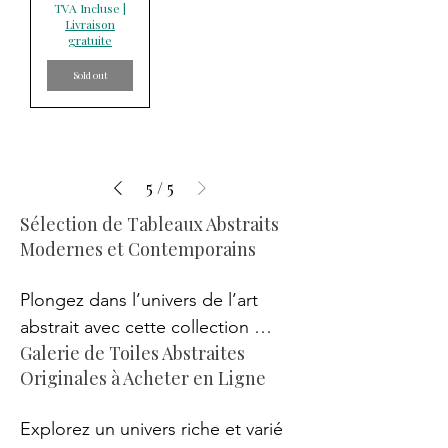
TVA Incluse
|
Livraison
gratuite
Sold out
5
/
5
Sélection de Tableaux Abstraits
Modernes et Contemporains
Plongez dans l’univers de l’art 
abstrait avec cette collection 
Galerie de Toiles Abstraites
exclusive de peintures sur toile. 
Originales à Acheter en Ligne
Chaque tableau abstrait signé 
PVettese exprime une créativité 
Explorez un univers riche et varié 
vibrante et une harmonie de 