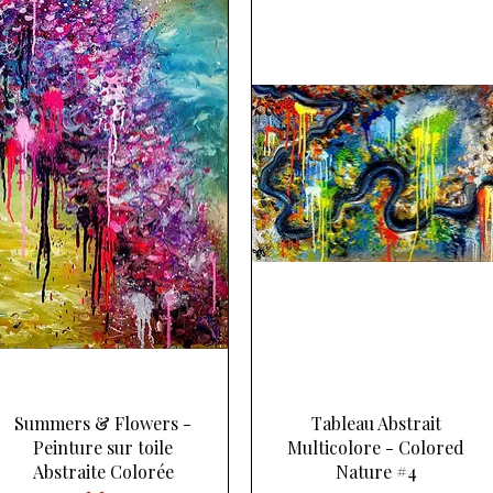
Aperçu rapide
Aperçu rapide
Summers & Flowers -
Tableau Abstrait
Peinture sur toile
Multicolore - Colored
Abstraite Colorée
Nature #4