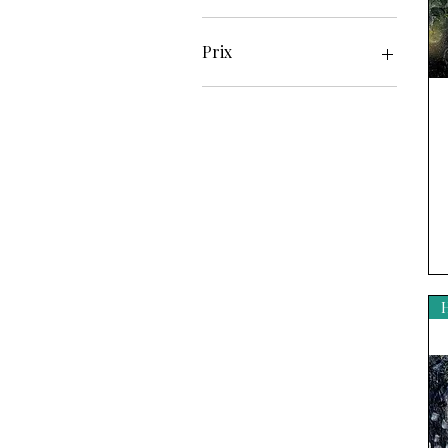
Prix
0 €
1 400 €
H