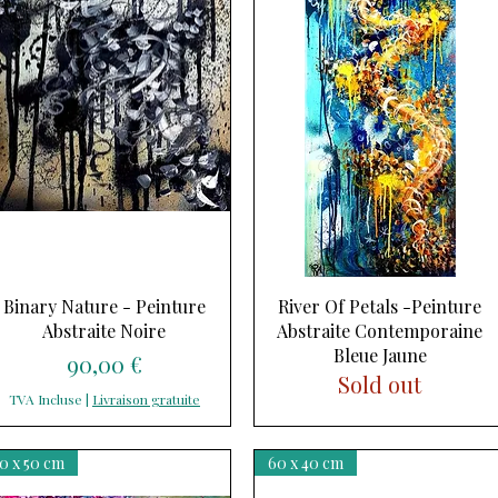
Aperçu rapide
Aperçu rapide
Binary Nature - Peinture
River Of Petals -Peinture
Abstraite Noire
Abstraite Contemporaine
Bleue Jaune
Prix
90,00 €
Sold out
TVA Incluse
|
Livraison gratuite
0 x 50 cm
60 x 40 cm