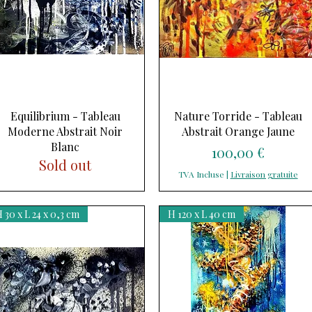
Aperçu rapide
Aperçu rapide
Equilibrium - Tableau
Nature Torride - Tableau
Moderne Abstrait Noir
Abstrait Orange Jaune
Blanc
Prix
100,00 €
Sold out
TVA Incluse
|
Livraison gratuite
 30 x L 24 x 0,3 cm
H 120 x L 40 cm