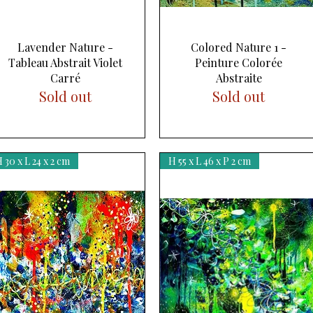
Aperçu rapide
Aperçu rapide
Lavender Nature -
Colored Nature 1 -
Tableau Abstrait Violet
Peinture Colorée
Carré
Abstraite
Sold out
Sold out
 30 x L 24 x 2 cm
H 55 x L 46 x P 2 cm