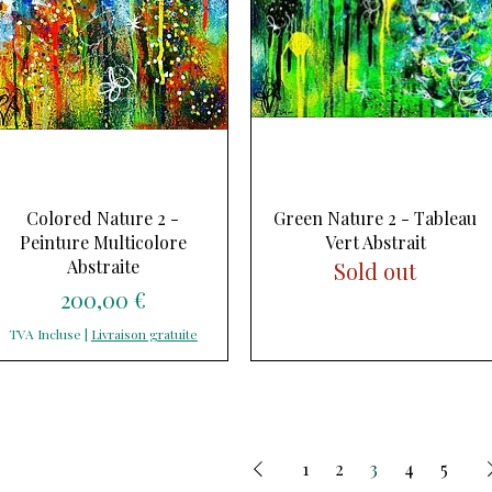
Aperçu rapide
Aperçu rapide
Colored Nature 2 -
Green Nature 2 - Tableau
Peinture Multicolore
Vert Abstrait
Abstraite
Sold out
Prix
200,00 €
TVA Incluse
|
Livraison gratuite
1
2
3
4
5