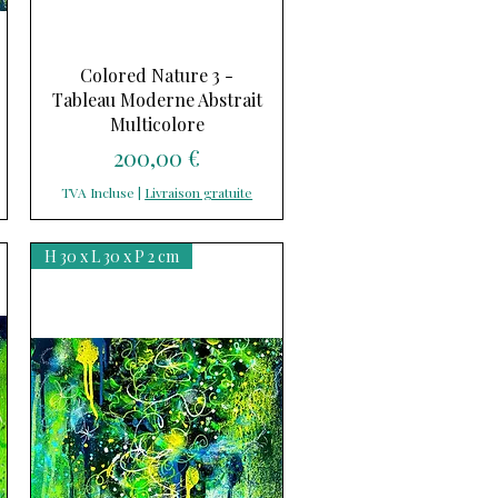
Aperçu rapide
Colored Nature 3 -
Tableau Moderne Abstrait
Multicolore
Prix
200,00 €
TVA Incluse
|
Livraison gratuite
H 30 x L 30 x P 2 cm