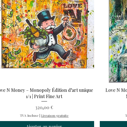
ve N Money – Monopoly Édition d’art unique
Love N Mon
1/1 | Print Fine Art
Prix
320,00 €
TVA Incluse
|
Livraison gratuite
T
Ajouter au panier