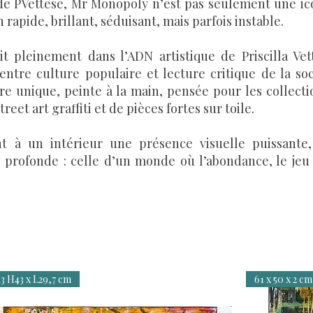
s de PVettese, Mr Monopoly n’est pas seulement une ic
apide, brillant, séduisant, mais parfois instable.
rit pleinement dans l’ADN artistique de Priscilla Ve
, entre culture populaire et lecture critique de la 
e unique, peinte à la main, pensée pour les collecti
eet art graffiti et de pièces fortes sur toile.
t à un intérieur une présence visuelle puissante
profonde : celle d’un monde où l’abondance, le jeu 
3 H43 x L29,7 cm
61 x 50 x 2 cm