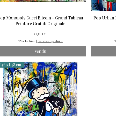
op Monopoly Gucci Bitcoin - Grand Tableau
Pop Urban 
Peinture Graffiti Originale
Prix
0,00 €
TVA Incluse
|
Livraison gratuite
T
Vendu
 46 x L 38 cm