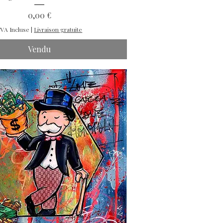
Prix
0,00 €
VA Incluse
|
Livraison gratuite
Vendu