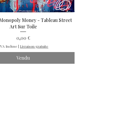
Monopoly Money - Tableau Street
Art Sur Toile
Prix
0,00 €
VA Incluse
|
Livraison gratuite
Vendu