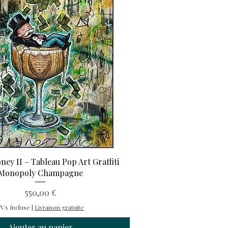
ey II – Tableau Pop Art Graffiti
Monopoly Champagne
Prix
550,00 €
VA Incluse
|
Livraison gratuite
Ajouter au panier