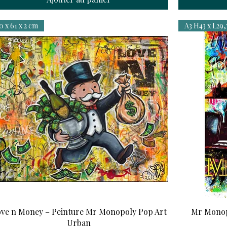
0 x 61 x 2 cm
A3 H43 x L29,
ve n Money – Peinture Mr Monopoly Pop Art
Mr Monop
Urban