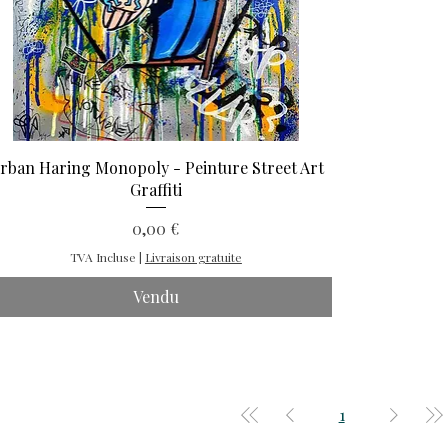
rban Haring Monopoly - Peinture Street Art
Graffiti
Prix
0,00 €
TVA Incluse
|
Livraison gratuite
Vendu
1