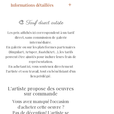
Informations détaillées
Titre
: Urban Pearl
🎨
Année
: 2024
Tarif direct artiste
Technique
: Mixtes
Les prix affichés ici correspondent à un tarif
Support
: toile sur châssis en
direct, sans commission de galerie
bois avec système d'attache à
intermédiaire.
l'arrière
En galerie ou sur les plateformes partenaires
Dimensions oeuvre
: 61/50 cm
(Singulart, Artsper, SaatchiArt…), les tarifs
peuvent être ajustés pour inclure leurs frais de
Oeuvre unique signée, avec COA
représentation.
signé de l'artiste Priscilla
En achetant ici, vous soutenez directement
Vettese et facture.
l’artiste et son travail, tout en bénéficiant d’un
lien privilégié.
L'artiste propose des oeuvres
sur commande
Vous avez manqué l'occasion
d'acheter cette oeuvre ?
Pas de déception! L'artiste se