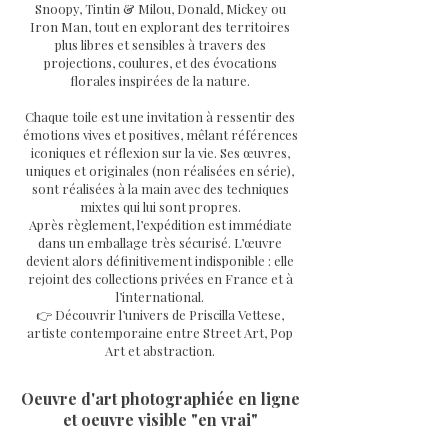
Snoopy, Tintin & Milou, Donald, Mickey ou
Iron Man, tout en explorant des territoires
plus libres et sensibles à travers des
projections, coulures, et des évocations
florales inspirées de la nature.
Chaque toile est une invitation à ressentir des
émotions vives et positives, mêlant références
iconiques et réflexion sur la vie. Ses œuvres,
uniques et originales (non réalisées en série),
sont réalisées à la main avec des techniques
mixtes qui lui sont propres.
Après règlement, l’expédition est immédiate
dans un emballage très sécurisé. L’œuvre
devient alors définitivement indisponible : elle
rejoint des collections privées en France et à
l’international.
👉 Découvrir l’univers de Priscilla Vettese,
artiste contemporaine entre Street Art, Pop
Art et abstraction.
Oeuvre d'art photographiée en ligne
et oeuvre visible "en vrai"