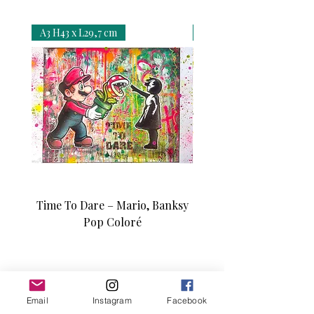
A3 H43 x L29,7 cm
A3 H43 x L29,7 cm
Time To Dare – Mario, Banksy
Love N Money – Mon
Pop Coloré
Édition d’art unique 1/1
Email
Instagram
Facebook