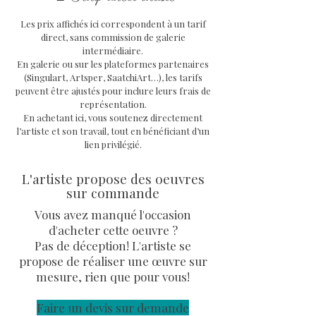
Technique
: Techniques Mixtes
Les prix affichés ici correspondent à un tarif
Support
: toile sur châssis en
direct, sans commission de galerie
bois avec système d'attache à
intermédiaire.
l'arrière
En galerie ou sur les plateformes partenaires
Dimensions oeuvre
: 61 x 50 x 2
(Singulart, Artsper, SaatchiArt…), les tarifs
peuvent être ajustés pour inclure leurs frais de
cm
représentation.
Oeuvre unique signée, avec COA
En achetant ici, vous soutenez directement
signé de l'artiste Priscilla
l’artiste et son travail, tout en bénéficiant d’un
Vettese et facture.
lien privilégié.
Expédition soignée et sécurisée
L'artiste propose des oeuvres
remis contre signature
sur commande
Vous avez manqué l'occasion
d'acheter cette oeuvre ?
Pas de déception! L'artiste se
propose de réaliser une œuvre sur
mesure, rien que pour vous!
Faire un devis sur demande