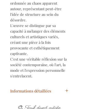
ordonnée au chaos apparent
autour, représentant peut-être
l'idée de structure au sein du
désordre.
L'œuvre se distingue par sa
capacité à mélanger des éléments
culturels et artistiques variés,
créant une pièce à la fois
provocante et esthétiquement
captivante.
C'est une véritable réflexion sur la
société contemporaine, où l'art, la
mode et l'expression personnelle
s'entrelacent.
Informations détaillées
Titre
: Adèle Love D***
🎨
Année
: 2024
Tarif direct artiste