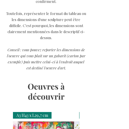
confirment.
Toutefois, représenter le format du tableau ou
les dimensions d'une sculpture peut être
difficile. C'est pourquoi, les dimensions sont
clairement mentionnées dans le descriptif ci-
dessus.
Conseil : vous pouvez reporter les dimensions de
l'oeuvre qui vous plaît sur un gabarit (carton par
exemple) puis mettre celui-ci à l'endroit auquel
est destiné l'oeuvre d'art.
Oeuvres à
découvrir
A3 H43 x L29,7 cm
A3 H43 x L29,7 cm