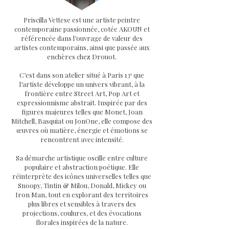
Priscilla Vettese est une artiste peintre
contemporaine passionnée, cotée AKOUN et
référencée dans l’ouvrage de valeur des
artistes contemporains, ainsi que passée aux
enchères chez Drouot.
C’est dans son atelier situé à Paris 13ᵉ que
l’artiste développe un univers vibrant, à la
frontière entre Street Art, Pop Art et
expressionnisme abstrait. Inspirée par des
figures majeures telles que Monet, Joan
Mitchell, Basquiat ou JonOne, elle compose des
œuvres où matière, énergie et émotions se
rencontrent avec intensité.
Sa démarche artistique oscille entre culture
populaire et abstraction poétique. Elle
réinterprète des icônes universelles telles que
Snoopy, Tintin & Milou, Donald, Mickey ou
Iron Man, tout en explorant des territoires
plus libres et sensibles à travers des
projections, coulures, et des évocations
florales inspirées de la nature.