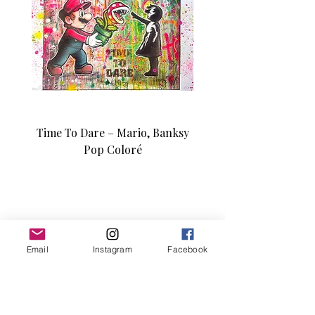
Time To Dare – Mario, Banksy
Love N Money – Mon
Pop Coloré
Édition d’art unique 1/1
Email
Instagram
Facebook