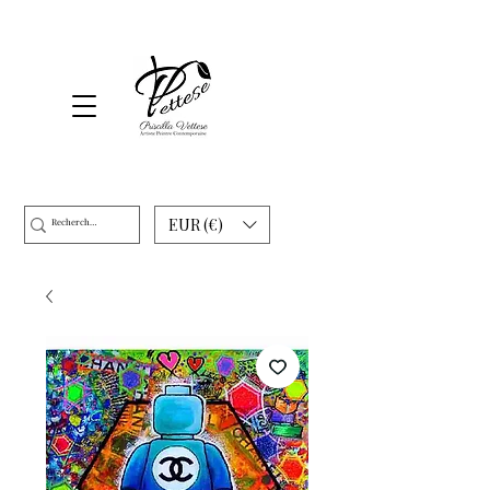
EUR (€)