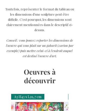
Toutefois, représenter le format du tableau ou
les dimensions d'une sculpture peut être
difficile. C'est pourquoi, les dimensions sont
clairement mentionnées dans le descriptif ci-
dessus.
Conseil : vous pouvez reporter les dimensions de
l'oeuvre qui vous plaît sur un gabarit (carton par
exemple) puis mettre celui-ci à l'endroit auquel
est destiné l'oeuvre d'art.
Oeuvres à
découvrir
A3 H43 x L29,7 cm
A3 H43 x L29,7 cm