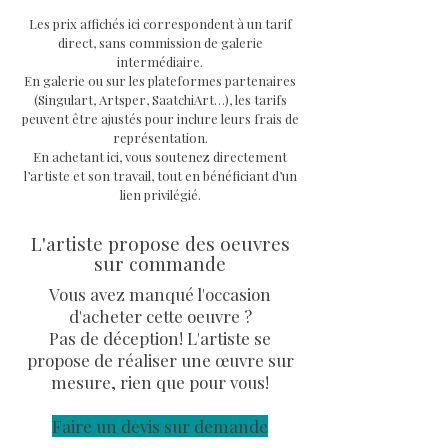
Technique
: Mixtes
Les prix affichés ici correspondent à un tarif
Support
: toile sur châssis en
direct, sans commission de galerie
bois avec système d'attache à
intermédiaire.
l'arrière
En galerie ou sur les plateformes partenaires
Dimensions oeuvre
: 40 / 40 cm
(Singulart, Artsper, SaatchiArt…), les tarifs
peuvent être ajustés pour inclure leurs frais de
Oeuvre unique signée, avec COA
représentation.
signé de l'artiste Priscilla
En achetant ici, vous soutenez directement
Vettese et facture.
l’artiste et son travail, tout en bénéficiant d’un
lien privilégié.
L'artiste propose des oeuvres
sur commande
Vous avez manqué l'occasion
d'acheter cette oeuvre ?
Pas de déception! L'artiste se
propose de réaliser une œuvre sur
mesure, rien que pour vous!
Faire un devis sur demande