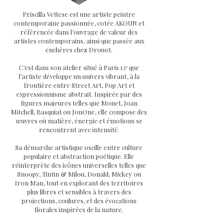
Priscilla Vettese est une artiste peintre
contemporaine passionnée, cotée AKOUN et
référencée dans l’ouvrage de valeur des
artistes contemporains, ainsi que passée aux
enchères chez Drouot.
C’est dans son atelier situé à Paris 13ᵉ que
l’artiste développe un univers vibrant, à la
frontière entre Street Art, Pop Art et
expressionnisme abstrait. Inspirée par des
figures majeures telles que Monet, Joan
Mitchell, Basquiat ou JonOne, elle compose des
œuvres où matière, énergie et émotions se
rencontrent avec intensité.
Sa démarche artistique oscille entre culture
populaire et abstraction poétique. Elle
réinterprète des icônes universelles telles que
Snoopy, Tintin & Milou, Donald, Mickey ou
Iron Man, tout en explorant des territoires
plus libres et sensibles à travers des
projections, coulures, et des évocations
florales inspirées de la nature.