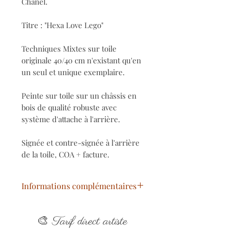
Chanel.
Titre : "Hexa Love Lego"
Techniques Mixtes sur toile
originale 40/40 cm n'existant qu'en
un seul et unique exemplaire.
Peinte sur toile sur un châssis en
bois de qualité robuste avec
système d'attache à l'arrière.
Signée et contre-signée à l'arrière
de la toile, COA + facture.
Informations complémentaires
Titre
: Hexa Love Lego
🎨
Année
: 2023
Tarif direct artiste