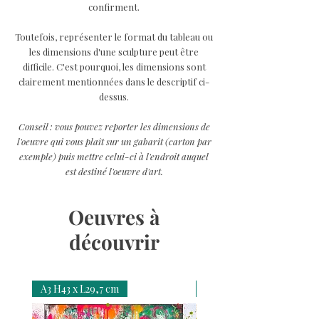
confirment.
Toutefois, représenter le format du tableau ou
les dimensions d'une sculpture peut être
difficile. C'est pourquoi, les dimensions sont
clairement mentionnées dans le descriptif ci-
dessus.
Conseil : vous pouvez reporter les dimensions de
l'oeuvre qui vous plaît sur un gabarit (carton par
exemple) puis mettre celui-ci à l'endroit auquel
est destiné l'oeuvre d'art.
Oeuvres à
découvrir
A3 H43 x L29,7 cm
A3 H43 x L29,7 cm