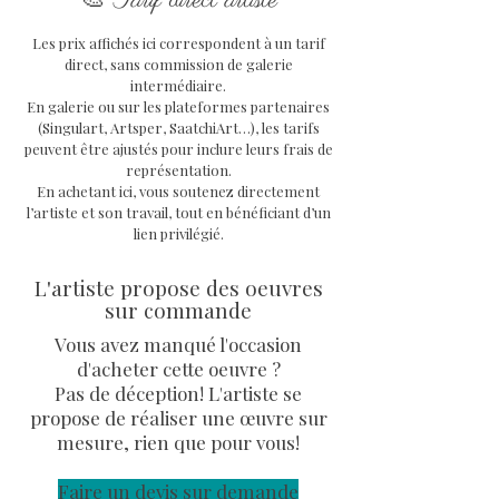
Tarif direct artiste
Technique
: Techniques
Les prix affichés ici correspondent à un tarif
Mixtes
direct, sans commission de galerie
Support
: toile sur châssis en
intermédiaire.
bois
En galerie ou sur les plateformes partenaires
Dimensions oeuvre
: 50 x 40 x
(Singulart, Artsper, SaatchiArt…), les tarifs
peuvent être ajustés pour inclure leurs frais de
2 cm
représentation.
Oeuvre unique signée par
En achetant ici, vous soutenez directement
l'artiste, avec certificat
l’artiste et son travail, tout en bénéficiant d’un
d'authenticité et facture.
lien privilégié.
L'artiste propose des oeuvres
sur commande
Vous avez manqué l'occasion
d'acheter cette oeuvre ?
Pas de déception! L'artiste se
propose de réaliser une œuvre sur
mesure, rien que pour vous!
Faire un devis sur demande