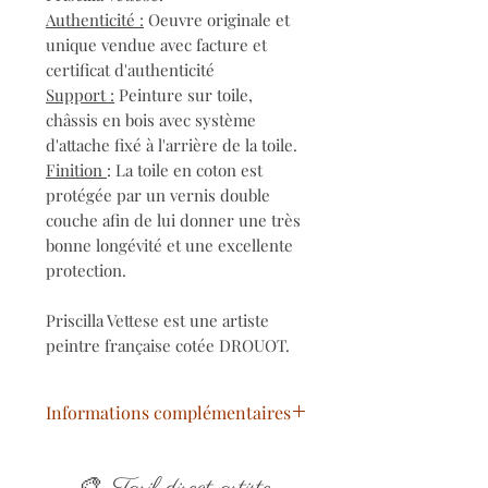
Authenticité :
Oeuvre originale et
unique vendue avec facture et
certificat d'authenticité
Support :
Peinture sur toile,
châssis en bois avec système
d'attache fixé à l'arrière de la toile.
Finition
: La toile en coton est
protégée par un vernis double
couche afin de lui donner une très
bonne longévité et une excellente
protection.
Priscilla Vettese est une artiste
peintre française cotée DROUOT.
Informations complémentaires
Titre
: Marilyn is reading
🎨
Année
: 2021