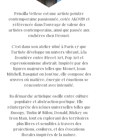
Priscilla Vettese est une artiste peintre
contemporaine passionnée, cotée AKOUN et
référencée dans l’ouvrage de valeur des
artistes contemporains, ainsi que passée aux
enchères chez Drouot.
C’est dans son atelier situé à Paris 13ᵉ que
l’artiste développe un univers vibrant, à la
frontière entre Street Art, Pop Art et
expressionnisme abstrait. Inspirée par des
figures majeures telles que Monet, Joan
Mitchell, Basquiat ou JonOne, elle compose des
œuvres où matière, énergie et émotions se
rencontrent avec intensité.
Sa démarche artistique oscille entre culture
populaire et abstraction poétique. Elle
réinterprète des icônes universelles telles que
Snoopy, Tintin & Milou, Donald, Mickey ou
Iron Man, tout en explorant des territoires
plus libres et sensibles à travers des
projections, coulures, et des évocations
florales inspirées de la nature.