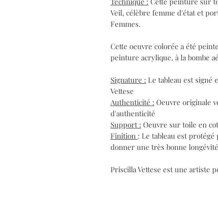
Technique :
Cette peinture sur t
Veil, célèbre femme d'état et po
Femmes.
Cette oeuvre colorée a été peinte
peinture acrylique, à la bombe aé
Signature :
Le tableau est signé en
Vettese
Authenticité :
Oeuvre originale ve
d'authenticité
Support :
Oeuvre sur toile en co
Finition
: Le tableau est protégé
donner une très bonne longévité 
Priscilla Vettese est une artiste