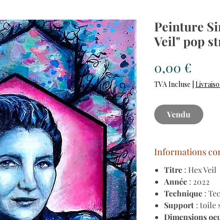
Peinture S
Veil" pop st
Prix
0,00 €
TVA Incluse
|
Livraiso
Vendu
Informations co
Titre
: Hex Veil
Année
: 2022
Technique
: Te
Support
: toile
Dimensions oe