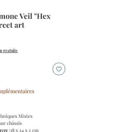
imone Veil "Hex
reet art
n gratuite
mplémentaires
chniques Mixtes
 sur châssis
uvre
:18 x 24 x 2 cm