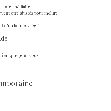
ie intermédiaire.
uvent être ajustés pour inclure
t d’un lien privilégié.
nde
 rien que pour vous!
temporaine