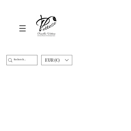
EUR (€)