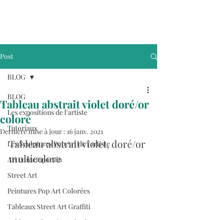
Post
BLOG
BLOG
Tableau abstrait violet doré/or
Les expositions de l'artiste
coloré
Tutoriaux
Dernière mise à jour :
16 janv. 2021
Tableau abstrait violet, doré/or 
Les Sculptures Pop Art de l'artiste
multicolore
Art contemporain
Street Art
Peintures Pop Art Colorées
Tableaux Street Art Graffiti