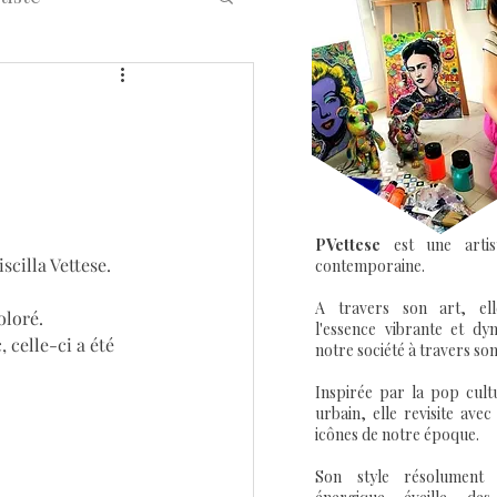
eet Art Graffiti
PVettese
est une artis
scilla Vettese.
contemporaine.
A travers son art, el
oloré.
l'essence vibrante et dy
 celle-ci a été 
notre société à travers son
Inspirée par la pop cultu
urbain, elle revisite avec
icônes de notre époque.
Son style résolument 