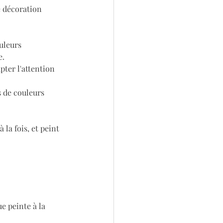
 décoration 
uleurs 
e.
ter l'attention 
s de couleurs 
la fois, et peint 
e peinte à la 