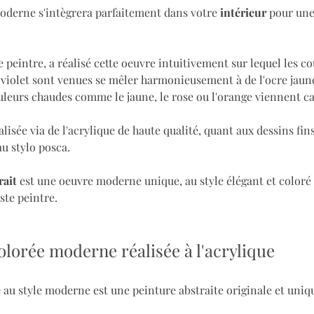
moderne s'intègrera parfaitement dans votre 
intérieur 
pour une
te peintre, a réalisé cette oeuvre intuitivement sur lequel les co
violet sont venues se mêler harmonieusement à de l'ocre jaun
uleurs chaudes comme le jaune, le rose ou l'orange viennent cap
alisée via de l'acrylique de haute qualité, quant aux dessins fin
au stylo posca.
rait
 est une oeuvre moderne unique, au style élégant et coloré à 
ste peintre.
olorée moderne réalisée à l'acrylique
e
 au style moderne est une peinture abstraite originale et uniqu