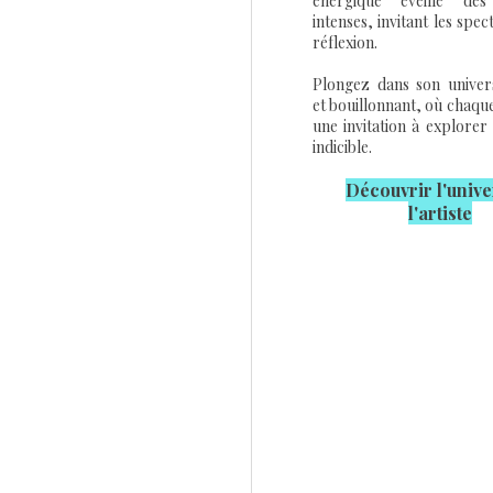
énergique éveille des
intenses, invitant les spec
réflexion.
Plongez dans son univers
et bouillonnant, où chaqu
une invitation à explorer 
indicible.
Découvrir l'u
nive
l'artiste