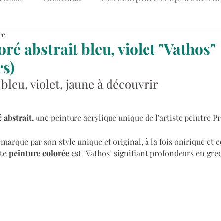
re
et Art
Peintures Pop Art Colorées
Tableaux Str
ré abstrait bleu, violet "Vathos"
rs)
Art & Entreprise
bleu, violet, jaune à découvrir 
 abstrait,
 une peinture acrylique unique de l'artiste peintre Pri
emarque par son style unique et original, à la fois onirique et c
te 
peinture colorée
 est "Vathos" signifiant profondeurs en grec,