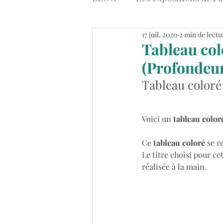
17 juil. 2020
2 min de lectu
Art contemporain
Stre
Tableau colo
(Profondeu
Tableaux Abstraits Colorés
Tableau coloré 
Voici un 
tableau coloré
Ce 
tableau coloré
 se r
Le titre choisi pour cet
réalisée à la main.