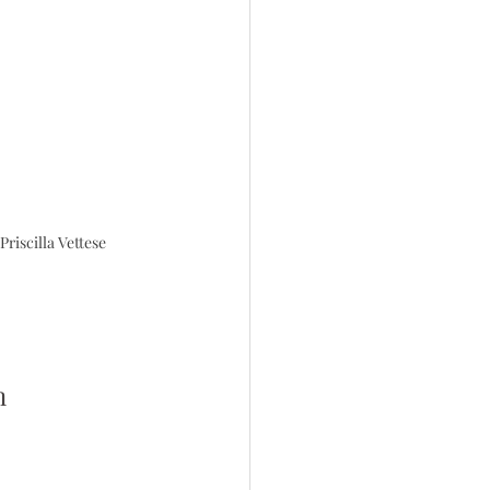
riscilla Vettese
n