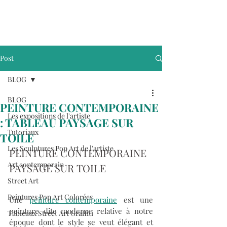
Post
BLOG
BLOG
PEINTURE CONTEMPORAINE
Les expositions de l'artiste
: TABLEAU PAYSAGE SUR
Tutoriaux
TOILE
Les Sculptures Pop Art de l'artiste
PEINTURE CONTEMPORAINE 
Art contemporain
PAYSAGE SUR TOILE
Street Art
Peintures Pop Art Colorées
Une 
peinture contemporaine
 est une 
peinture dite moderne relative à notre 
Tableaux Street Art Graffiti
époque dont le style se veut élégant et 