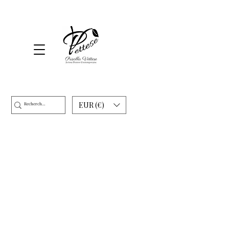
EUR (€)