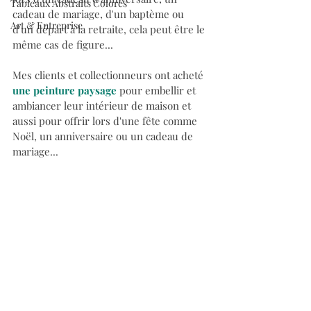
Tableaux Abstraits Colorés
cadeau de mariage, d'un baptème ou 
Art & Entreprise
d'un départ à la retraite, cela peut être le 
même cas de figure...
Mes clients et collectionneurs ont 
acheté 
une peinture paysage
 pour embellir et 
ambiancer leur intérieur de maison et 
aussi pour offrir lors d'une fête comme 
Noël, un anniversaire ou un cadeau de 
mariage...