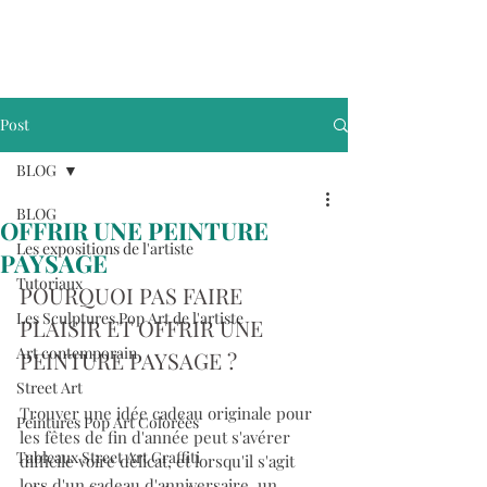
Post
BLOG
BLOG
OFFRIR UNE PEINTURE
Les expositions de l'artiste
PAYSAGE
Tutoriaux
POURQUOI PAS FAIRE 
Les Sculptures Pop Art de l'artiste
PLAISIR ET OFFRIR UNE 
Art contemporain
PEINTURE PAYSAGE ?
Street Art
Trouver une idée cadeau originale pour 
Peintures Pop Art Colorées
les fêtes de fin d'année peut s'avérer 
Tableaux Street Art Graffiti
difficile voire délicat, et lorsqu'il s'agit 
lors d'un cadeau d'anniversaire, un 