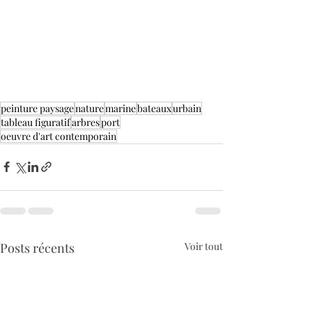
peinture paysage
nature
marine
bateaux
urbain
tableau figuratif
arbres
port
oeuvre d'art contemporain
Posts récents
Voir tout