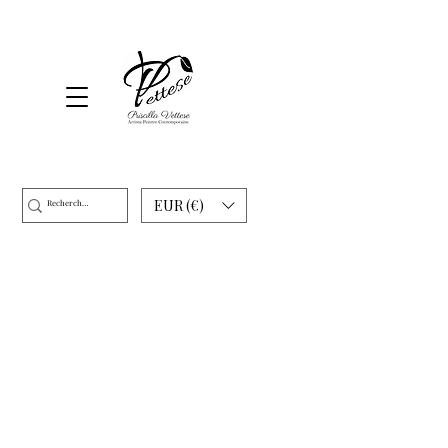
EUR (€)