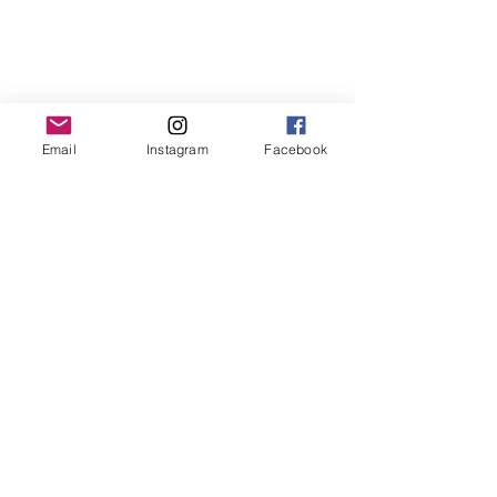
place si importante dans
l’art contemporain ?
Email
Instagram
Facebook