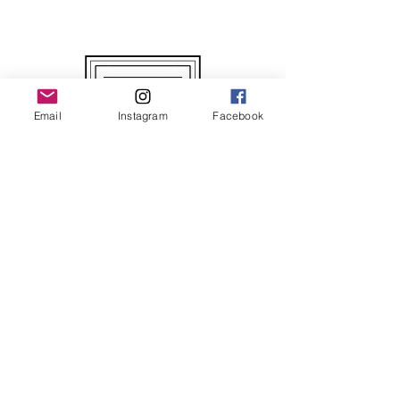
Email
Instagram
Facebook
Oeuvres Originales et Uniques
Chaque oeuvre est unique et originale avec
son propre certificat d'authenticité
Chaque oeuvre d'art est signée et
contresignée de la main de l'artiste
Votre Commande