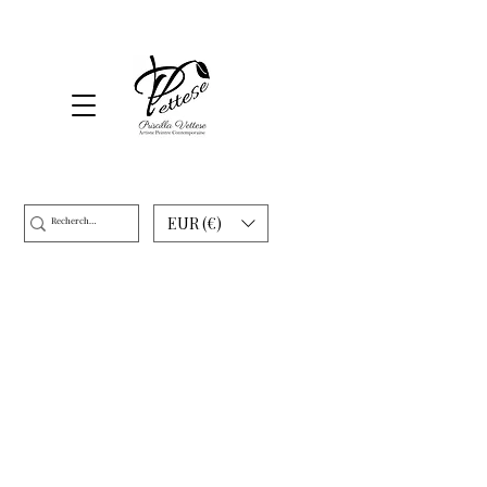
EUR (€)