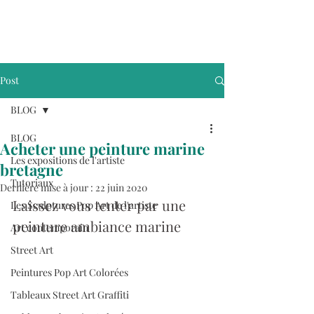
Post
BLOG
BLOG
Acheter une peinture marine
Les expositions de l'artiste
bretagne
Tutoriaux
Dernière mise à jour :
22 juin 2020
Laissez vous tenter par une 
Les Sculptures Pop Art de l'artiste
peinture ambiance marine
Art contemporain
Street Art
Peintures Pop Art Colorées
Tableaux Street Art Graffiti