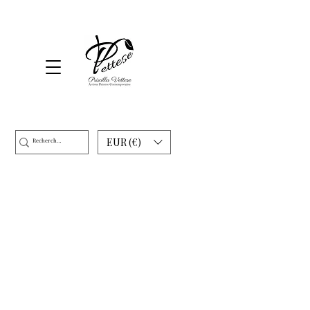
EUR (€)