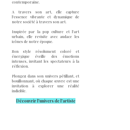
PVettese
est une artiste peintre
contemporaine.
A travers son art, elle capture
l'essence vibrante et dynamique de
notre société à travers son art.
Inspirée par la pop culture et l'art
urbain, elle revisite avec audace les
icônes de notre époque.
Son style résolument coloré et
énergique éveille des émotions
intenses, invitant les spectateurs à la
réflexion.
Plongez dans son univers pétillant, et
bouillonnant, où chaque œuvre est une
invitation à explorer une réalité
indicible.
Découvrir l'u
nivers de l'artiste