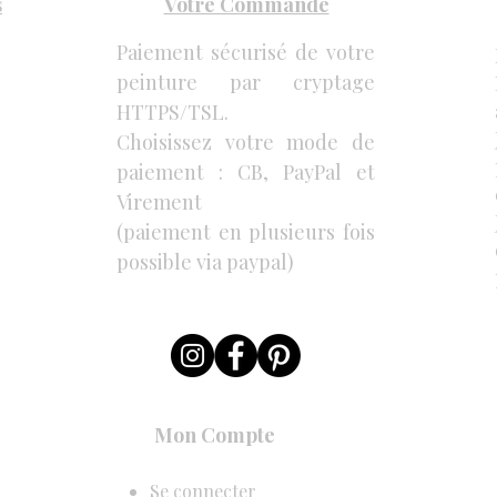
s
Votre Commande
Paiement sécurisé de votre
peinture par cryptage
HTTPS/TSL.
Choisissez votre mode de
paiement : CB, PayPal et
Virement
(paiement en plusieurs fois
possible via paypal)
Mon Compte
Se connecter