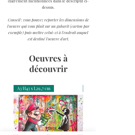
clairement mentionnées dans le descriptif ci-
dessus.
Conseil : vous pouvez reporter les dimensions de
l'oeuvre qui vous plaît sur un gabarit (carton par
exemple) puis mettre celui-ci à l'endroit auquel
est destiné l'oeuvre d'art.
Oeuvres à
découvrir
A3 H43 x L29,7 cm
A3 H43 x L29,7 cm