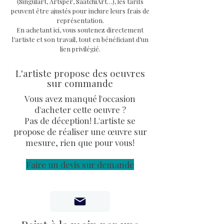
lin
sur châssis robuste en
(Singulart, Artsper, SaatchiArt…), les tarifs
peuvent être ajustés pour inclure leurs frais de
bois avec système d'attache à
représentation.
l'arrière
En achetant ici, vous soutenez directement
Dimensions oeuvre
: 46 x 38 x 3
l’artiste et son travail, tout en bénéficiant d’un
cm
lien privilégié.
Oeuvre unique signée, avec COA
L'artiste propose des oeuvres
signé de l'artiste Priscilla
sur commande
Vettese et facture.
Expédition soignée et sécurisée
Vous avez manqué l'occasion
remis contre signature
d'acheter cette oeuvre ?
Pas de déception! L'artiste se
propose de réaliser une œuvre sur
mesure, rien que pour vous!
Faire un devis sur demande