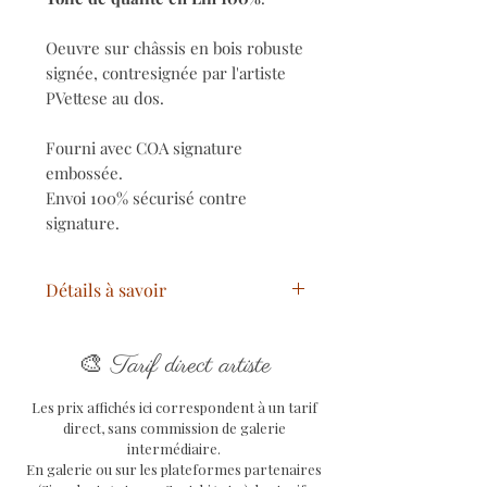
Oeuvre sur châssis en bois robuste
signée, contresignée par l'artiste
PVettese au dos.
Fourni avec COA signature
embossée.
Envoi 100% sécurisé contre
signature.
Détails à savoir
Titre
: Snoopy X Kaws
🎨
Année
: 2024
Tarif direct artiste
Technique
: Techniques Mixtes
Les prix affichés ici correspondent à un tarif
(Collage Numérique, Aérosol,
direct, sans commission de galerie
Acrylique, Posca, Pastels)
intermédiaire.
Support
:
toile de qualité 100%
En galerie ou sur les plateformes partenaires