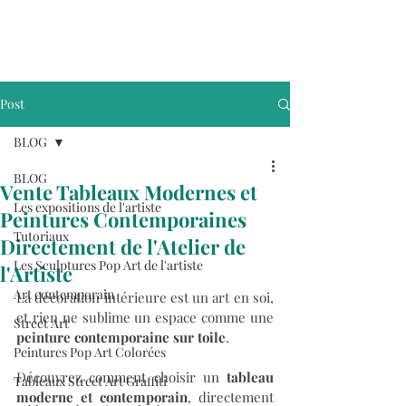
Post
BLOG
BLOG
Vente Tableaux Modernes et
Les expositions de l'artiste
Peintures Contemporaines
Tutoriaux
Directement de l'Atelier de
Les Sculptures Pop Art de l'artiste
l'Artiste
Art contemporain
La décoration intérieure est un art en soi, 
et rien ne sublime un espace comme une 
Street Art
peinture contemporaine sur toile
. 
Peintures Pop Art Colorées
Découvrez comment choisir un
 tableau 
Tableaux Street Art Graffiti
moderne et contemporain
, directement 