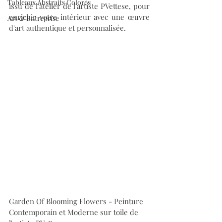
Tableaux Abstraits Colorés
issu de l'atelier de l'artiste PVettese, pour 
enrichir votre intérieur avec une œuvre 
Art & Entreprise
d'art authentique et personnalisée.
Garden Of Blooming Flowers - Peinture 
Contemporain et Moderne sur toile de 