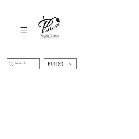
EUR (€)