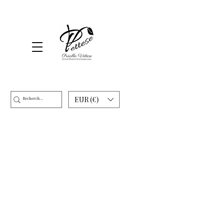
EUR (€)