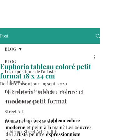
Post
BLOG
BLOG
Euphoria tableau coloré petit
Les expositions de l'artiste
format 18 x 24 cm
Tutoriaux
Dernière mise à jour :
19 sept. 2020
"Euphoria" tableau coloré et 
Les Sculptures Pop Art de l'artiste
moderne petit format
Art contemporain
Street Art
Vous recherchez un 
tableau coloré 
Peintures Pop Art Colorées
moderne
 et peint à la main? Les oeuvres 
Tableaux Street Art Graffiti
de l'artiste peintre 
expressionniste