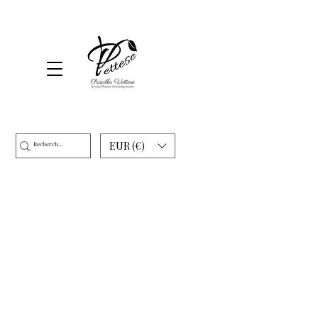
EUR (€)