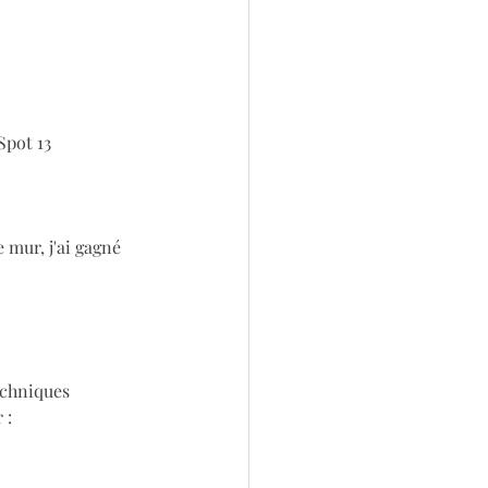
Spot 13
 mur, j'ai gagné 
echniques 
 :