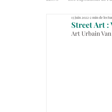
13 juin 2022
2 min de lectu
Art contemporain
Stre
Street Art 
Art Urbain Van 
Tableaux Abstraits Colorés