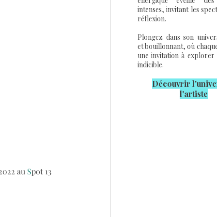
énergique éveille des
intenses, invitant les spec
réflexion.
Plongez dans son univers
et bouillonnant, où chaqu
une invitation à explorer 
indicible.
Découvrir l'u
nive
l'artiste
2022 au 
S
pot 13 