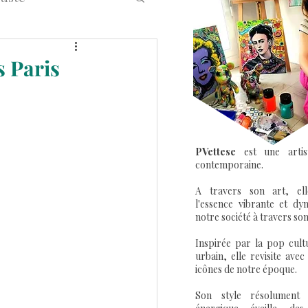
eet Art Graffiti
s Paris
PVettese
est une artis
contemporaine.
A travers son art, el
l'essence vibrante et dy
notre société à travers son
Inspirée par la pop cultu
urbain, elle revisite avec
icônes de notre époque.
Son style résolument 