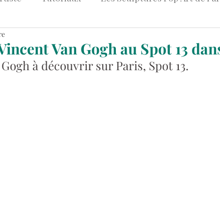
re
et Art
Peintures Pop Art Colorées
Tableaux Str
: Vincent Van Gogh au Spot 13 dan
Gogh à découvrir sur Paris, Spot 13.
Art & Entreprise