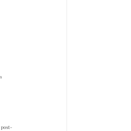
n 
s post-