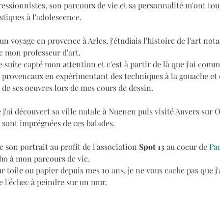
essionnistes, son parcours de vie et sa personnalité m'ont tou
stiques à l'adolescence.
'un voyage en provence à Arles, j'étudiais l'histoire de l'art no
c mon professeur d'art.
 suite capté mon attention et c'est à partir de là que j'ai comm
 provencaux en expérimentant des techniques à la gouache et 
t de ses oeuvres lors de mes cours de dessin.
te j'ai découvert sa ville natale à Nuenen puis visité Auvers sur 
 sont imprégnées de ces balades. 
 son portrait au profit de l'association 
Spot 13 
au coeur de 
Par
cho à mon parcours de vie.
 toile ou papier depuis mes 10 ans, je ne vous cache pas que j'
e l'échec à peindre sur un mur.