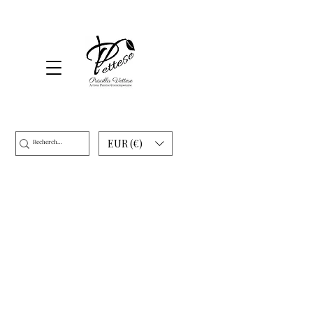
EUR (€)