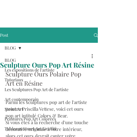
Post
BLOG
BLOG
Sculpture Ours Pop Art Résine
Les expositions de l'artiste
Sculpture Ours Polaire Pop 
Tutoriaux
Art en Résine
Les Sculptures Pop Art de l'artiste
Art contemporain
Parmi les sculptures pop art de l'artiste 
peintre Priscilla Vettese, voici cet ours 
Street Art
pop art intitulé Colors & Bear. 
Peintures Pop Art Colorées
Si vous êtes à la recherche d'une touche 
Tableaux Street Art Graffiti
décorative originale à votre intérieur, 
alors cet ours devrait capter votre 