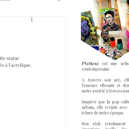
eet Art Graffiti
tte statue 
PVettese
est une artis
ée à l'acrylique, 
contemporaine.
A travers son art, el
l'essence vibrante et dy
notre société à travers son
Inspirée par la pop cultu
urbain, elle revisite avec
icônes de notre époque.
Son style résolument 