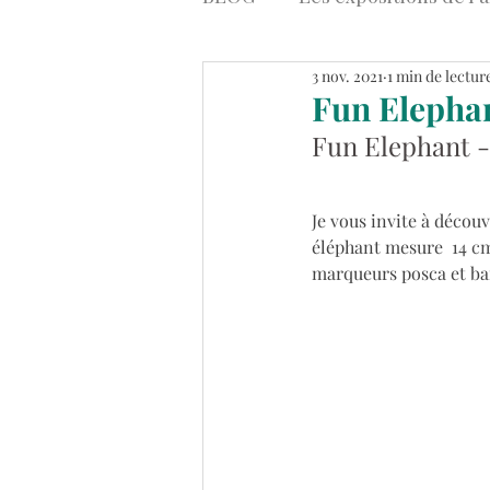
3 nov. 2021
1 min de lectur
Art contemporain
Stre
Fun Elephan
Fun Elephant -
Tableaux Abstraits Colorés
Je vous invite à décou
éléphant mesure 
 14 c
marqueurs posca et ban