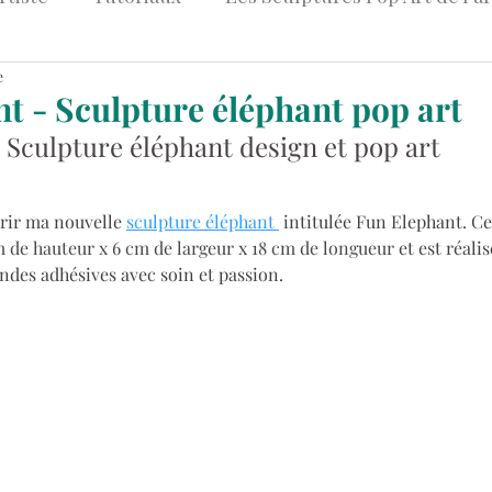
e
et Art
Peintures Pop Art Colorées
Tableaux Str
t - Sculpture éléphant pop art
 Sculpture éléphant design et pop art
Art & Entreprise
vrir ma nouvelle 
sculpture éléphant 
 intitulée Fun Elephant. Ce
m de hauteur x 6 cm de largeur x 18 cm de longueur
 et est réalis
des adhésives avec soin et passion.