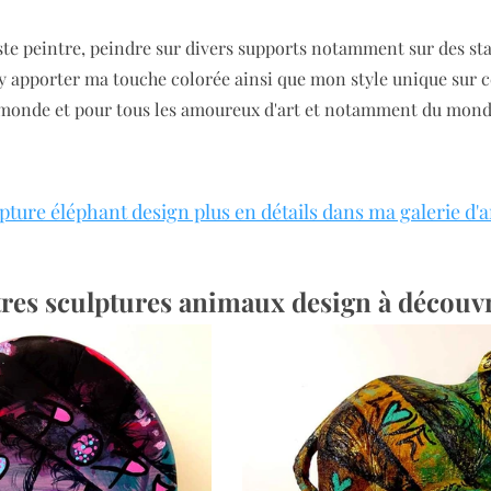
iste peintre, peindre sur divers supports notamment sur des sta
 y apporter ma touche colorée ainsi que mon style unique sur c
monde et pour tous les amoureux d'art et notamment du mond
lpture éléphant design plus en détails dans ma galerie d'a
res sculptures animaux design à découv