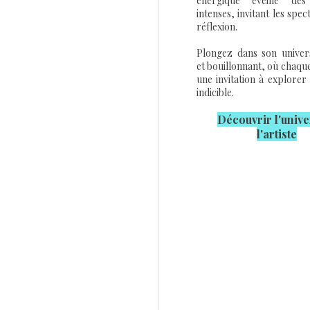
énergique éveille des
intenses, invitant les spec
réflexion.
Plongez dans son univers
et bouillonnant, où chaqu
une invitation à explorer 
indicible.
Découvrir l'u
nive
l'artiste