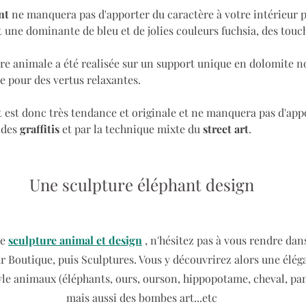
nt 
ne manquera pas d'apporter du caractère à votre intérieur p
 une dominante de bleu et de jolies couleurs fuchsia, des touch
ure animale a été realisée sur un support unique en dolomite no
 pour des vertus relaxantes.
t est donc très tendance et originale et ne manquera pas d'appo
 des 
graffitis
 et par la technique mixte du 
street art
.
Une sculpture éléphant design
e 
sculpture animal et design
 , n'hésitez pas à vous rendre dan
ur Boutique, puis Sculptures. Vous y découvrirez alors une élég
yle animaux (éléphants, ours, ourson, hippopotame, cheval, pant
mais aussi des bombes art...etc