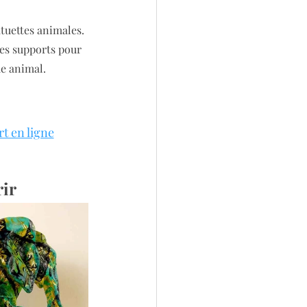
tuettes animales. 
es supports pour 
e animal.
rt en ligne
rir