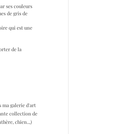
ar ses couleurs 
es de gris de 
ire qui est une 
rter de la 
s ma galerie d'art 
ante collection de 
hère, chien..,) 