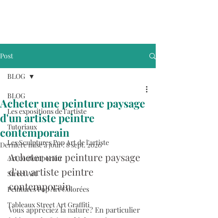
Post
BLOG
BLOG
Acheter une peinture paysage
Les expositions de l'artiste
d'un artiste peintre
Tutoriaux
contemporain
Les Sculptures Pop Art de l'artiste
Dernière mise à jour :
8 sept. 2020
Acheter une peinture paysage 
Art contemporain
d'un artiste peintre 
Street Art
contemporain
Peintures Pop Art Colorées
Tableaux Street Art Graffiti
Vous appréciez la nature? En particulier 