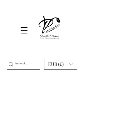
EUR (€)