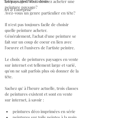
Tableaux Abstraits Colorés
les paysages? Vous désirez acheter une 
peinture paysage?
Art & Entreprise
Avez-vous un genre particulier en tête?
Il n'est pas toujours facile de choisir 
quelle peinture acheter. 
Généralement, l'achat d'une peinture se 
fait sur un coup de coeur en lien avec 
l'oeuvre et l'univers de l'artiste peintre.
Le choix  de peintures paysages en vente 
sur internet est tellement large et varié, 
qu'on ne sait parfois plus où donner de la 
tête.
Sachez qu' à l'heure actuelle, trois classes 
de peintures existent et sont en vente 
sur internet, à savoir :
peintures déco imprimées en série
peintures sur toile peintes à la main 