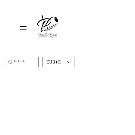
EUR (€)