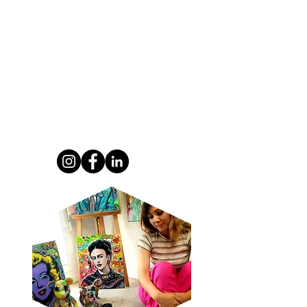
fusionne esprit street art , élégance moderne
et touches premium. Une composition
résolument tendance, parfaitement pensée
pour les amateurs d’art contemporain, de
symboles puissants et d’esthétiques pop haut
de gamme