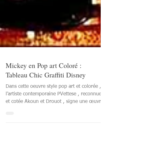
Mickey en Pop art Coloré :
Tableau Chic Graffiti Disney
Dans cette oeuvre style pop art et colorée ,
l’artiste contemporaine PVettese , reconnue
et cotée Akoun et Drouot , signe une œuvre
influencée par le graffiti chic mêlant icônes
culturelles, luxe et énergie urbaine. Ce
tableau Mickey Mouse , intensément coloré,