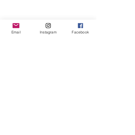
Email
Instagram
Facebook
PVettese
est une artiste peintre
contemporaine.