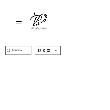
EUR (€)