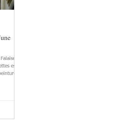
'une
 Falaise
ttes est
peinture