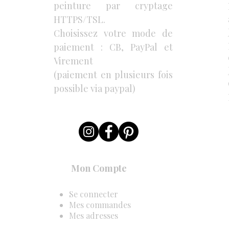
peinture par cryptage
HTTPS/TSL.
Choisissez votre mode de
paiement : CB, PayPal et
Virement
(paiement en plusieurs fois
possible via paypal)
Mon Compte
Se connecter
Mes commandes
Mes adresses