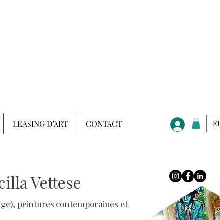
LEASING D'ART
CONTACT
EU
illa Vettese
aysage), peintures contemporaines et