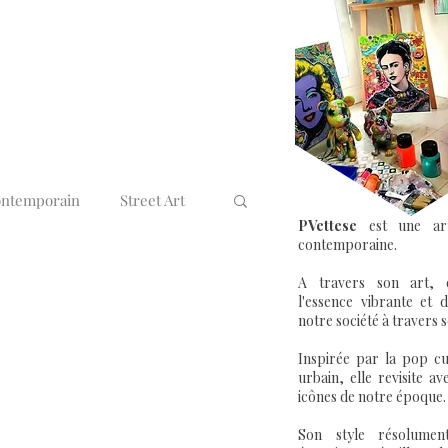
ontemporain
Street Art
PVettese
est une arti
contemporaine.
rt & Entreprise
A travers son art, e
l'essence vibrante et
notre société à travers s
Inspirée par la pop cul
urbain, elle revisite a
icônes de notre époque.
Son style résolumen