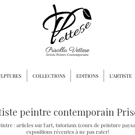
ULPTURES
COLLECTIONS
EDITIONS
L'ARTISTE
rtiste peintre contemporain Prisc
peintre : articles sur l'art, tutoriaux (cours de peinture p
expositions récentes à ne pas rater!