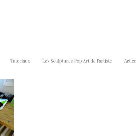
Tutoriaux
Les Sculptures Pop Art de l'artiste
Art c
Tableaux Street Art Graffiti
Tableaux Abstraits Colorés
A