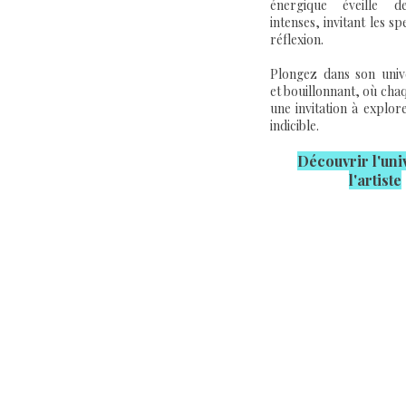
énergique éveille d
intenses, invitant les sp
réflexion.
Plongez dans son unive
et bouillonnant, où cha
une invitation à explor
indicible.
Découvrir l'u
ni
l'artiste