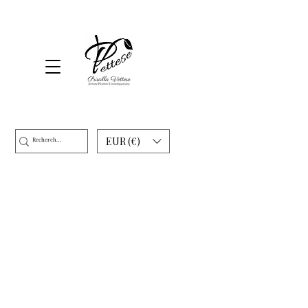
EUR (€)