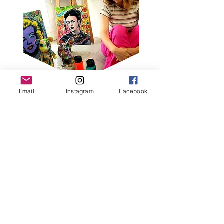
Email
Instagram
Facebook
PVettese
est une artiste peintre
contemporaine.
A travers son art, elle capture
l'essence vibrante et dynamique de
notre société à travers son art.
Inspirée par la pop culture et l'art
urbain, elle revisite avec audace les
icônes de notre époque.
Son style résolument coloré et
énergique éveille des émotions
intenses, invitant les spectateurs à la