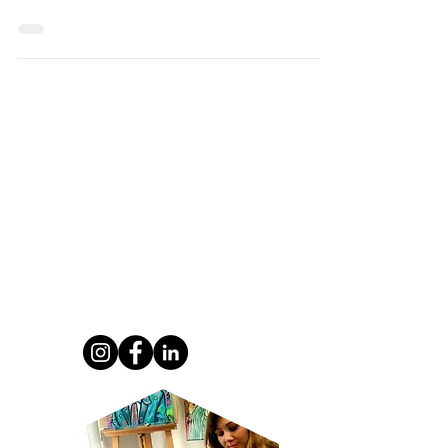
Cette sculpture street art design Brigitte
Bardot est une statue sur bombe de peinture
aérosol...