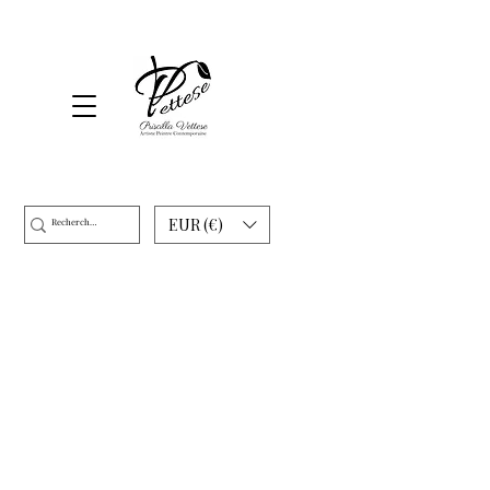
EUR (€)