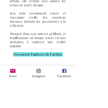
Inspirée par la pop culture et l'art
urbain, elle revisite avec audace les
icônes de notre époque.
Son style résolument coloré et
énergique éveille des émotions
intenses, invitant les spectateurs à la
réflexion.
Plongez dans son univers pétillant, et
bouillonnant, où chaque œuvre est une
invitation à explorer une réalité
indicible.
Découvrir l'u
nivers de l'artiste
Email
Instagram
Facebook