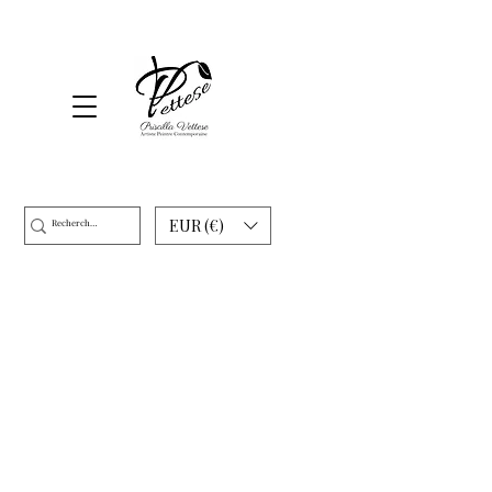
EUR (€)