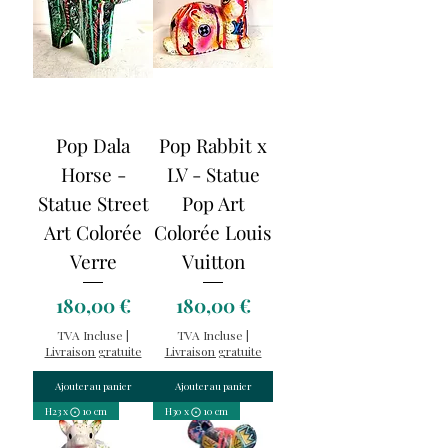
Pop Dala
Pop Rabbit x
Horse -
LV - Statue
Statue Street
Pop Art
Art Colorée
Colorée Louis
Verre
Vuitton
Prix
Prix
180,00 €
180,00 €
TVA Incluse
|
TVA Incluse
|
Livraison gratuite
Livraison gratuite
Ajouter au panier
Ajouter au panier
H23 x ⨀ 10 cm
H30 x ⨀ 10 cm