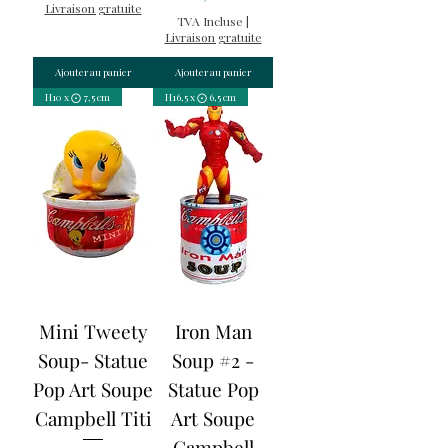
Livraison gratuite
TVA Incluse
|
Livraison gratuite
Ajouter au panier
Ajouter au panier
H10 x ⨀ 7,5 cm
H16,5 x ⨀ 6,5 cm
Mini Tweety
Iron Man
Soup- Statue
Soup #2 -
Pop Art Soupe
Statue Pop
Campbell Titi
Art Soupe
Campbell