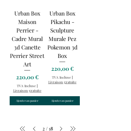
Urban Box
Urban Box
Maison
Pikachu -
Perrier -
Sculpture
Cadre Mural
Murale Pez
3d Canette
Pokemon 3d
Perrier Street
Box
Art
Prix
220,00 €
Prix
220,00 €
TVA Incluse
|
Livraison gratuite
TVA Incluse
|
Livraison gratuite
Ajouter au panier
Ajouter au panier
2
/
18