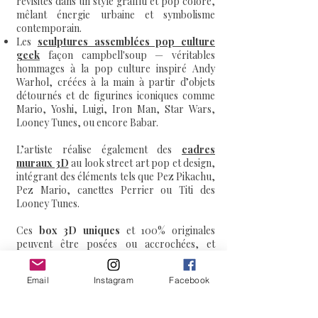
revisités dans un style graffiti et pop coloré,
mêlant énergie urbaine et symbolisme
contemporain.
Les
sculptures assemblées pop culture
geek
façon campbell'soup
— véritables
hommages à la pop culture inspiré Andy
Warhol, créées à la main à partir d’objets
détournés et de figurines iconiques comme
Mario, Yoshi, Luigi, Iron Man, Star Wars,
Looney Tunes, ou encore Babar.
L’artiste réalise également des
cadres
muraux 3D
au look street art pop et design,
intégrant des éléments tels que Pez Pikachu,
Pez Mario, canettes Perrier ou Titi des
Looney Tunes.
Ces
box 3D uniques
et 100% originales
peuvent être posées ou accrochées, et
chacune est peinte, vernie et signée à la main
pour garantir un rendu hautement qualitatif.
Email
Instagram
Facebook
Chaque statue et oeuvre 3d murale est
protégé par un vernis brillant anti-UV,