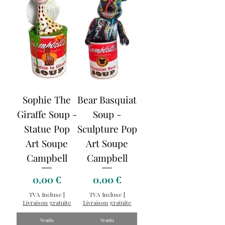
Sophie The
Bear Basquiat
Giraffe Soup -
Soup -
Statue Pop
Sculpture Pop
Art Soupe
Art Soupe
Campbell
Campbell
Prix
Prix
0,00 €
0,00 €
TVA Incluse
|
TVA Incluse
|
Livraison gratuite
Livraison gratuite
Vendu
Vendu