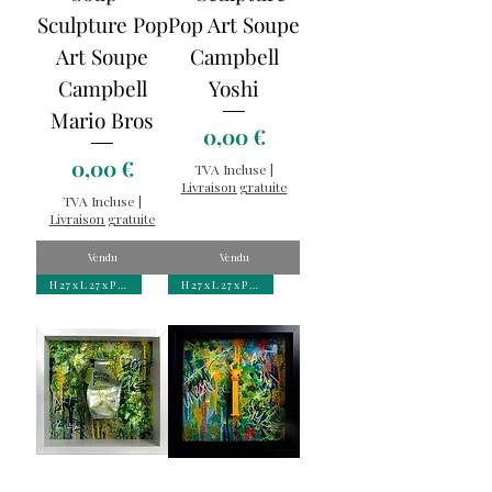
Sculpture Pop
Pop Art Soupe
Art Soupe
Campbell
Campbell
Yoshi
Mario Bros
Prix
0,00 €
Prix
0,00 €
TVA Incluse
|
Livraison gratuite
TVA Incluse
|
Livraison gratuite
Vendu
Vendu
H 27 x L 27 x P 6 cm
H 27 x L 27 x P 6 cm