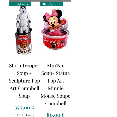
H29 x ⨀ 10 cm
H10 x ⨀ 7,5 cm
Stormtrooper
Min'Nie
Soup -
Soup- Statue
Sculpture Pop
Pop Art
Art Campbell
Minnie
Soup
Mouse Soupe
Campbell
Prix
350,00 €
Prix
80,00 €
TVA Incluse
|