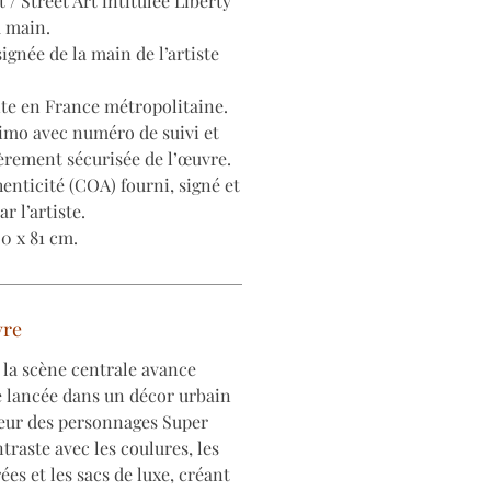
 / Street Art intitulée Liberty
a main.
ignée de la main de l’artiste
ite en France métropolitaine.
imo avec numéro de suivi et
èrement sécurisée de l’œuvre.
henticité (COA) fourni, signé et
r l’artiste.
0 x 81 cm.
vre
 la scène centrale avance
lancée dans un décor urbain
ceur des personnages Super
traste avec les coulures, les
rées et les sacs de luxe, créant