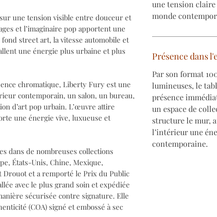
une tension claire
monde contempor
sur une tension visible entre douceur et
ages et l’imaginaire pop apportent une
fond street art, la vitesse automobile et
llent une énergie plus urbaine et plus
Présence dans l'
Par son format 100
sence chromatique, Liberty Fury est une
lumineuses, le tab
érieur contemporain, un salon, un bureau,
présence immédiat
ion d’art pop urbain. L’œuvre attire
un espace de colle
rte une énergie vive, luxueuse et
structure le mur, a
l’intérieur une én
contemporaine.
tes dans de nombreuses collections
pe, États-Unis, Chine, Mexique,
et Drouot et a remporté le Prix du Public
lée avec le plus grand soin et expédiée
manière sécurisée contre signature. Elle
uthenticité (COA) signé et embossé à sec