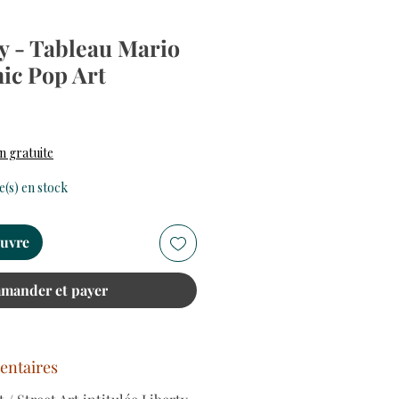
y - Tableau Mario
ic Pop Art
rix
n gratuite
le(s) en stock
euvre
mander et payer
entaires