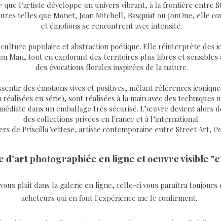
13ᵉ que l’artiste développe un univers vibrant, à la frontière entre
jeures telles que Monet, Joan Mitchell, Basquiat ou JonOne, elle 
et émotions se rencontrent avec intensité.
 culture populaire et abstraction poétique. Elle réinterprète des 
n Man, tout en explorant des territoires plus libres et sensibles 
des évocations florales inspirées de la nature.
ssentir des émotions vives et positives, mêlant références iconiques
 réalisées en série), sont réalisées à la main avec des techniques m
édiate dans un emballage très sécurisé. L’œuvre devient alors défi
des collections privées en France et à l’international.
rs de Priscilla Vettese, artiste contemporaine entre Street Art, Po
 d'art photographiée en ligne et oeuvre visible "e
ous plait dans la galerie en ligne, celle-ci vous paraîtra toujours 
acheteurs qui en font l'expérience me le confirment.