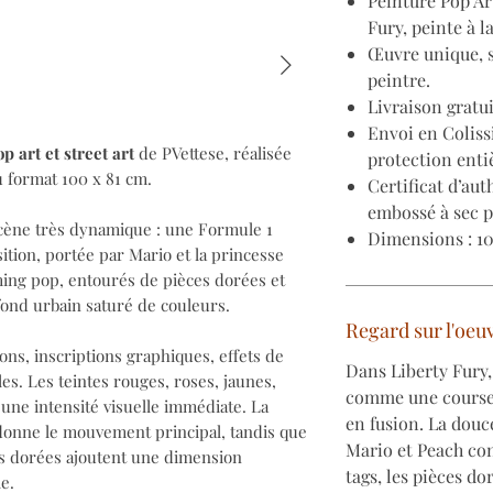
Peinture Pop Art
Fury, peinte à l
Œuvre unique, s
peintre.
Livraison gratu
Envoi en Coliss
p art et street art
de PVettese, réalisée
protection enti
u format 100 x 81 cm.
Certificat d’aut
embossé à sec pa
ène très dynamique : une Formule 1
Dimensions : 10
ition, portée par Mario et la princesse
ming pop, entourés de pièces dorées et
 fond urbain saturé de couleurs.
Regard sur l'oeu
ons, inscriptions graphiques, effets de
Dans Liberty Fury,
les. Les teintes rouges, roses, jaunes,
comme une course 
 une intensité visuelle immédiate. La
en fusion. La dou
donne le mouvement principal, tandis que
Mario et Peach con
es dorées ajoutent une dimension
tags, les pièces do
e.