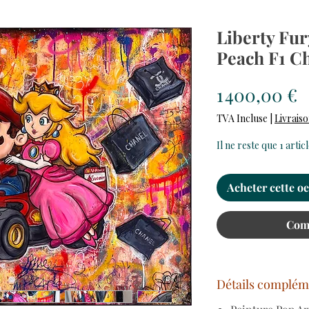
Liberty Fur
Peach F1 Ch
P
1 400,00 €
TVA Incluse
|
Livraiso
Il ne reste que 1 artic
Acheter cette o
Com
Détails complém