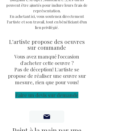
peuvent être ajustés pour inclure leurs frais de
Oeuvre originale en résine
représentation.
unique signée, avec COA signé
En achetant ici, vous soutenez directement
de l'artiste peintre PVettese
l’artiste et son travail, tout en bénéficiant d’un
lien privilégié.
L'artiste propose des oeuvres
sur commande
Vous avez manqué l'occasion
d'acheter cette oeuvre ?
Pas de déception! L'artiste se
propose de réaliser une œuvre sur
mesure, rien que pour vous!
Faire un devis sur demande
Peint à la main par une