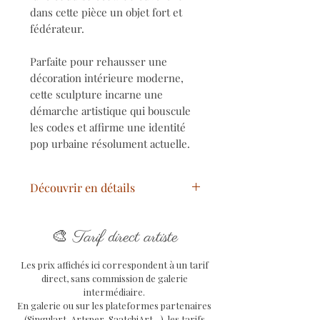
dans cette pièce un objet fort et
fédérateur.
Parfaite pour rehausser une
décoration intérieure moderne,
cette sculpture incarne une
démarche artistique qui bouscule
les codes et affirme une identité
pop urbaine résolument actuelle.
Découvrir en détails
Titre
: Pop Urban Dior
🎨
Elephant
Tarif direct artiste
Année
: 2024
Les prix affichés ici correspondent à un tarif
Technique
: Mixtes
direct, sans commission de galerie
Support
: Résine
intermédiaire.
Dimensions oeuvre
: H 16x
En galerie ou sur les plateformes partenaires
L14 x P 6 cm
(Singulart, Artsper, SaatchiArt…), les tarifs