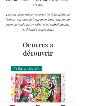
dessus.
Conseil : vous pouvez reporter les dimensions de
l'oeuvre qui vous plaît sur un gabarit (carton par
exemple) puis mettre celui-ci à l'endroit auquel
est destiné l'oeuvre d'art.
Oeuvres à
découvrir
A3 H43 x L29,7 cm
A3 H43 x L29,7 cm