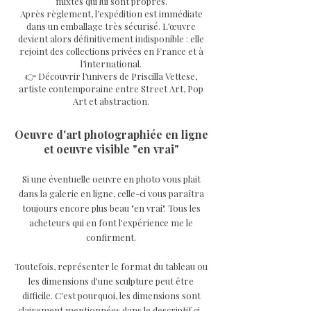
mixtes qui lui sont propres.
Après règlement, l’expédition est immédiate
dans un emballage très sécurisé. L’œuvre
devient alors définitivement indisponible : elle
rejoint des collections privées en France et à
l’international.
👉 Découvrir l’univers de Priscilla Vettese,
artiste contemporaine entre Street Art, Pop
Art et abstraction.
Oeuvre d'art photographiée en ligne
et oeuvre visible "en vrai"
Si une éventuelle oeuvre en photo vous plait
dans la galerie en ligne, celle-ci vous paraîtra
toujours encore plus beau "en vrai". Tous les
acheteurs qui en font l'expérience me le
confirment.
Toutefois, représenter le format du tableau ou
les dimensions d'une sculpture peut être
difficile. C'est pourquoi, les dimensions sont
clairement mentionnées dans le descriptif ci-