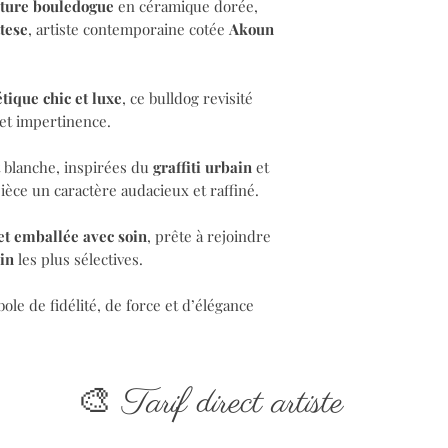
pture bouledogue
en céramique dorée,
tese
, artiste contemporaine cotée
Akoun
tique chic et luxe
, ce bulldog revisité
 et impertinence.
t blanche, inspirées du
graffiti urbain
et
pièce un caractère audacieux et raffiné.
 et emballée avec soin
, prête à rejoindre
in
les plus sélectives.
bole de fidélité, de force et d’élégance
🎨
Tarif direct artiste