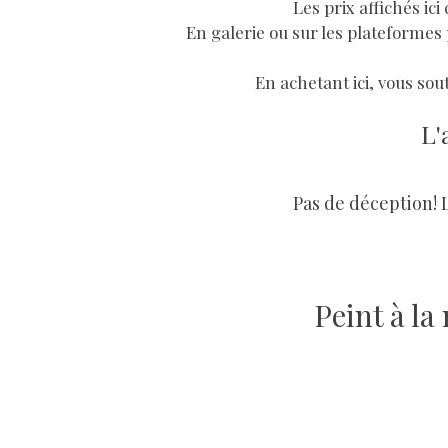
Les prix affichés ic
En galerie ou sur les plateformes 
En achetant ici, vous sout
L'
Pas de déception! 
Peint à l