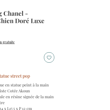
g Chanel -
Chien Doré Luxe
n gratuite
statue street pop
e en statue peint à la main
tiste Cotée Akoun
le en résine signée de la main
tre
4 x L17,5 x P 12 cm