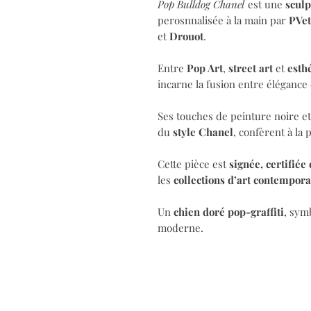
Pop Bulldog Chanel
est une
scul
perosnnalisée à la main par
PVet
et
Drouot
.
Entre
Pop Art
,
street art
et
esthé
incarne la fusion entre élégance
Ses touches de peinture noire e
du
style Chanel
, confèrent à la 
Cette pièce est
signée, certifiée
les
collections d’art contempora
Un
chien doré pop-graffiti
, sym
moderne.