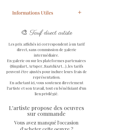
Informations Utiles
Titre
: Efflorescence #2
🎨
Année
: 2024
Tarif direct artiste
Technique
: Mixtes
Les prix affichés ici correspondent à un tarif
Support
: toile sur châssis en
direct, sans commission de galerie
bois avec système d'attache à
intermédiaire.
l'arrière
En galerie ou sur les plateformes partenaires
Dimensions oeuvre
: 30/30 cm
(Singulart, Artsper, SaatchiArt…), les tarifs
peuvent être ajustés pour inclure leurs frais de
Oeuvre unique signée, avec COA
représentation.
signé de l'artiste Priscilla
En achetant ici, vous soutenez directement
Vettese et facture.
l’artiste et son travail, tout en bénéficiant d’un
lien privilégié.
L'artiste propose des oeuvres
sur commande
Vous avez manqué l'occasion
d'acheter cette oeuvre ?