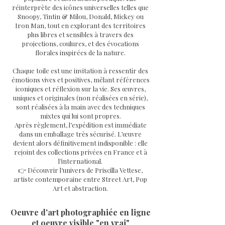
réinterprète des icônes universelles telles que
Snoopy, Tintin & Milou, Donald, Mickey ou
Iron Man, tout en explorant des territoires
plus libres et sensibles à travers des
projections, coulures, et des évocations
florales inspirées de la nature.
Chaque toile est une invitation à ressentir des
émotions vives et positives, mêlant références
iconiques et réflexion sur la vie. Ses œuvres,
uniques et originales (non réalisées en série),
sont réalisées à la main avec des techniques
mixtes qui lui sont propres.
Après règlement, l’expédition est immédiate
dans un emballage très sécurisé. L’œuvre
devient alors définitivement indisponible : elle
rejoint des collections privées en France et à
l’international.
👉 Découvrir l’univers de Priscilla Vettese,
artiste contemporaine entre Street Art, Pop
Art et abstraction.
Oeuvre d'art photographiée en ligne
et oeuvre visible "en vrai"