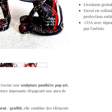
Livraison gratu
Envoi en coliss
protection enti
COA avec signat
par l'artiste
présente une
sculpture panthère pop art
,
osture imposante dégageant une aura de
brut / graffiti,
elle combine des éléments