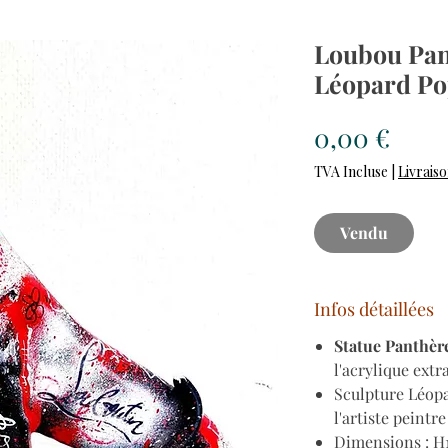
Loubou Pan
Léopard Po
Prix
0,00 €
TVA Incluse
|
Livraiso
Vendu
Infos détaillées
Statue Panthèr
l'acrylique extr
Sculpture Léopa
l'artiste peintre
Dimensions : H1