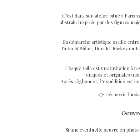
C’est dans son atelier situé à Paris 
abstrait. Inspirée par des figures ma
Sa démarche artistique oscille entre
Tintin & Milou, Donald, Mickey ou Iro
Chaque toile est une invitation à re
uniques et originales (non
Après règlement, l’expédition est imm
👉 Découvrir l’unive
Oeuvre
Si une éventuelle oeuvre en photo v