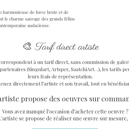
on harmonieuse de force brute et de
ant le charme sauvage des grands félins
 contemporaine audacieuse.
🎨
Tarif direct artiste
i correspondent à un tarif direct, sans commission de galer
partenaires (Singulart, Artsper, SaatchiArt…), les tarifs pe
leurs frais de représentation.
enez directement l’artiste et son travail, tout en bénéfician
artiste propose des oeuvres sur comma
Vous avez manqué l'occasion d'acheter cette oeuvre ?
L'artiste se propose de réaliser une œuvre sur mesure,