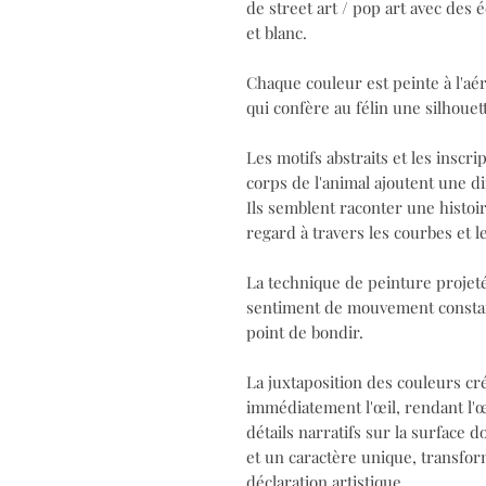
de street art / pop art avec des
et blanc.
Chaque couleur est peinte à l'aér
qui confère au félin une silhouet
Les motifs abstraits et les inscri
corps de l'animal ajoutent une 
Ils semblent raconter une histoi
regard à travers les courbes et l
La technique de peinture projeté
sentiment de mouvement constant
point de bondir.
La juxtaposition des couleurs cré
immédiatement l'œil, rendant l'œ
détails narratifs sur la surfac
et un caractère unique, transfor
déclaration artistique.