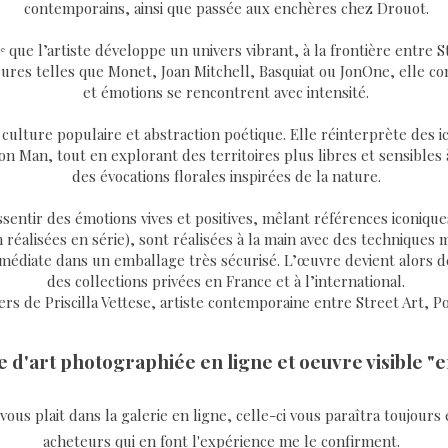
contemporains, ainsi que passée aux enchères chez Drouot.
13ᵉ que l’artiste développe un univers vibrant, à la frontière entre
jeures telles que Monet, Joan Mitchell, Basquiat ou JonOne, elle 
et émotions se rencontrent avec intensité.
 culture populaire et abstraction poétique. Elle réinterprète des 
n Man, tout en explorant des territoires plus libres et sensibles 
des évocations florales inspirées de la nature.
ssentir des émotions vives et positives, mêlant références iconiques
 réalisées en série), sont réalisées à la main avec des techniques m
édiate dans un emballage très sécurisé. L’œuvre devient alors défi
des collections privées en France et à l’international.
rs de Priscilla Vettese, artiste contemporaine entre Street Art, Po
 d'art photographiée en ligne et oeuvre visible "e
ous plait dans la galerie en ligne, celle-ci vous paraîtra toujours 
acheteurs qui en font l'expérience me le confirment.