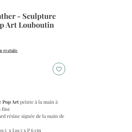
ther - Sculpture
p Art Louboutin
n gratuite
e Pop Art
peinte à la main à
a fine
rd résine signée de la main de
9,5 x L19,5 x P 6 cm