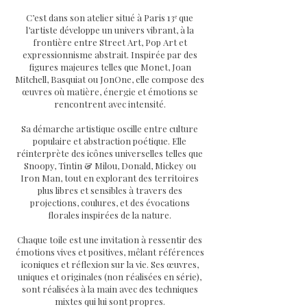
C’est dans son atelier situé à Paris 13ᵉ que
l’artiste développe un univers vibrant, à la
frontière entre Street Art, Pop Art et
expressionnisme abstrait. Inspirée par des
figures majeures telles que Monet, Joan
Mitchell, Basquiat ou JonOne, elle compose des
œuvres où matière, énergie et émotions se
rencontrent avec intensité.
Sa démarche artistique oscille entre culture
populaire et abstraction poétique. Elle
réinterprète des icônes universelles telles que
Snoopy, Tintin & Milou, Donald, Mickey ou
Iron Man, tout en explorant des territoires
plus libres et sensibles à travers des
projections, coulures, et des évocations
florales inspirées de la nature.
Chaque toile est une invitation à ressentir des
émotions vives et positives, mêlant références
iconiques et réflexion sur la vie. Ses œuvres,
uniques et originales (non réalisées en série),
sont réalisées à la main avec des techniques
mixtes qui lui sont propres.