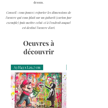
dessus.
Conseil : vous pouvez reporter les dimensions de
l'oeuvre qui vous plaît sur un gabarit (carton par
exemple) puis mettre celui-ci à l'endroit auquel
est destiné l'oeuvre d'art.
Oeuvres à
découvrir
A3 H43 x L29,7 cm
A3 H43 x L29,7 cm