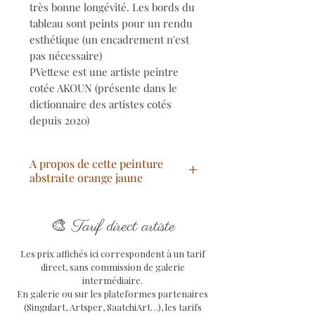
très bonne longévité. Les bords du
tableau sont peints pour un rendu
esthétique (un encadrement n'est
pas nécessaire)
PVettese est une artiste peintre
cotée AKOUN (présente dans le
dictionnaire des artistes cotés
depuis 2020)
A propos de cette peinture
abstraite orange jaune
Titre
: Lévidence Intérieure
🎨
Année
: 2025
Tarif direct artiste
Technique
: Acrylique au pinceau
Les prix affichés ici correspondent à un tarif
Support
:
Toile en coton
direct, sans commission de galerie
Dimensions oeuvre
: 38 x 46 x 2
intermédiaire.
cm
En galerie ou sur les plateformes partenaires
Oeuvre unique signée, avec COA
(Singulart, Artsper, SaatchiArt…), les tarifs