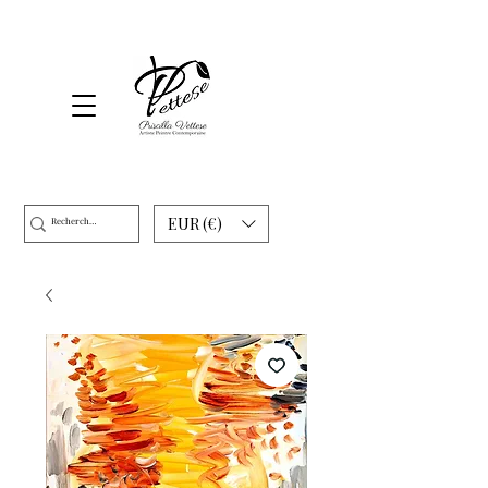
EUR (€)