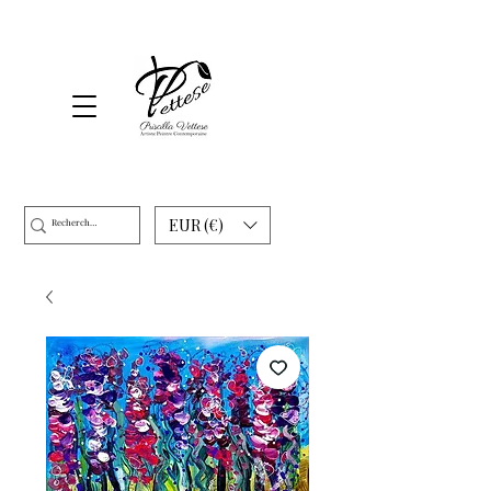
EUR (€)