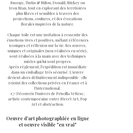
Snoopy, Tintin & Milou, Donald, Mickey ou
Iron Man, tout en explorant des territoires
plus libres et sensibles à travers des
projections, coulures, et des évocations
florales inspirées de la nature.
Chaque toile est une invitation à ressentir des
émotions vives et positives, mêlant références
iconiques et réflexion sur la vie. Ses œuvres,
uniques et originales (non réalisées en série),
sont réalisées à la main avec des techniques
mixtes qui lui sont propres.
Après règlement, l’expédition est immédiate
dans un emballage très sécurisé. L’œuvre
devient alors définitivement indisponible : elle
rejoint des collections privées en France et à
l’international.
👉 Découvrir l’univers de Priscilla Vettese,
artiste contemporaine entre Street Art, Pop
Art et abstraction.
Oeuvre d'art photographiée en ligne
et oeuvre visible "en vrai"