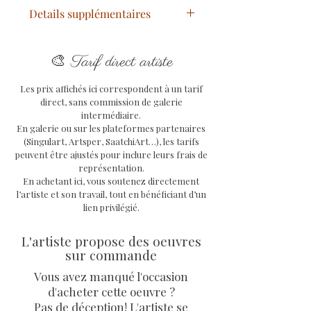
Details supplémentaires
Titre
: Deep Mauve Flowers
🎨
Année
: 2024
Tarif direct artiste
Technique
: Acrylique, Pastels
Les prix affichés ici correspondent à un tarif
gras et Posca
direct, sans commission de galerie
Support
: toile sur châssis en
intermédiaire.
bois avec système d'attache à
En galerie ou sur les plateformes partenaires
l'arrière
(Singulart, Artsper, SaatchiArt…), les tarifs
peuvent être ajustés pour inclure leurs frais de
Dimensions oeuvre
: 25 x 25 x 2
représentation.
cm
En achetant ici, vous soutenez directement
Oeuvre unique signée, avec COA
l’artiste et son travail, tout en bénéficiant d’un
signé de l'artiste Priscilla
lien privilégié.
Vettese et facture.
L'artiste propose des oeuvres
sur commande
Vous avez manqué l'occasion
d'acheter cette oeuvre ?
Pas de déception! L'artiste se