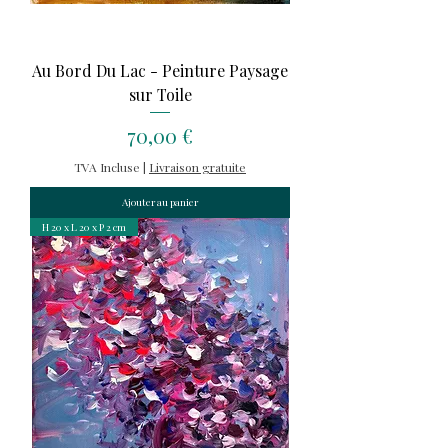
Au Bord Du Lac - Peinture Paysage
sur Toile
Prix
70,00 €
TVA Incluse
|
Livraison gratuite
Ajouter au panier
H 20 x L 20 x P 2 cm