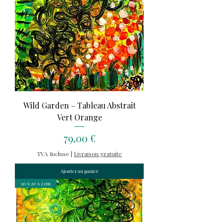
Wild Garden – Tableau Abstrait
Vert Orange
Prix
79,00 €
TVA Incluse
|
Livraison gratuite
Ajouter au panier
20 x 20 x 2 cm