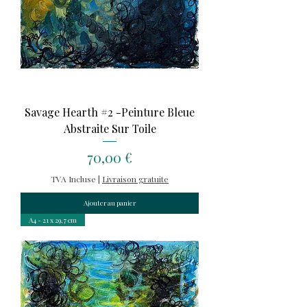
Savage Hearth #2 -Peinture Bleue
Abstraite Sur Toile
Prix
70,00 €
TVA Incluse
|
Livraison gratuite
Ajouter au panier
A4 - 21 x 29,7 cm