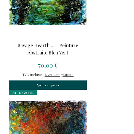
Savage Hearth #1 -Peinture
Abstraite Bleu Vert
Prix
70,00 €
TVA Incluse
|
Livraison gratuite
Ajouter au panier
A4 - 21 x 29,7 cm