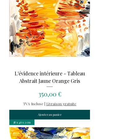
L'évidence intérieure - Tableau
Abstrait Jaune Orange Gris
Prix
350,00 €
TVA Incluse
|
Livraison gratuite
Ajouter au panier
38 x 46 x 2 cm