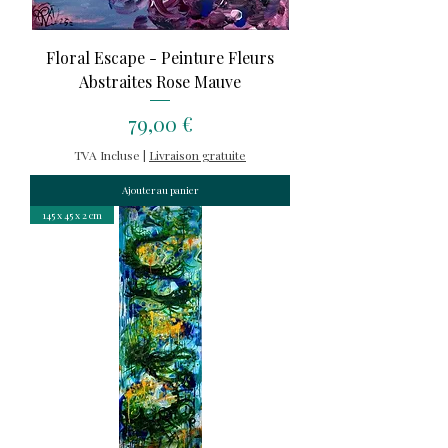
Floral Escape - Peinture Fleurs
Abstraites Rose Mauve
Prix
79,00 €
TVA Incluse
|
Livraison gratuite
Ajouter au panier
145 x 45 x 2 cm