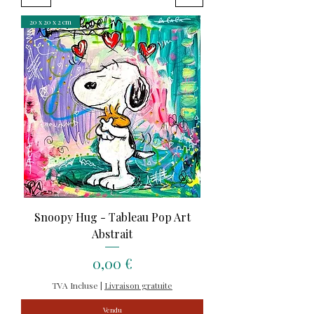
20 x 20 x 2 cm
Snoopy Hug - Tableau Pop Art
Abstrait
Prix
0,00 €
TVA Incluse
|
Livraison gratuite
Vendu