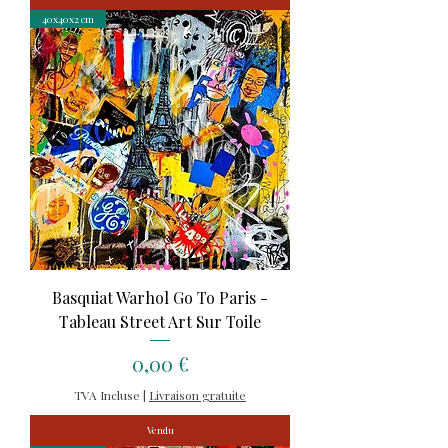
40x40x2 cm
Basquiat Warhol Go To Paris -
Tableau Street Art Sur Toile
Prix
0,00 €
TVA Incluse
|
Livraison gratuite
Vendu