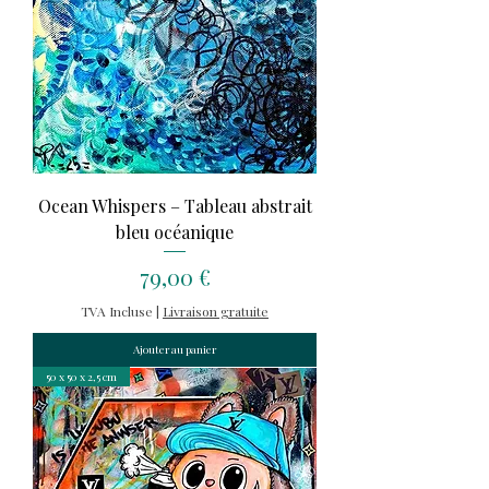
Ocean Whispers – Tableau abstrait
bleu océanique
Prix
79,00 €
TVA Incluse
|
Livraison gratuite
Ajouter au panier
50 x 50 x 2,5 cm