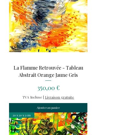
La Flamme Retrouvée - Tableau
Abstrait Orange Jaune Gris
Prix
350,00 €
TVA Incluse
|
Livraison gratuite
Ajouter au panier
20 x 20 x 2 cm