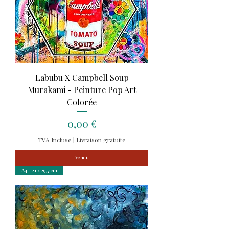
Labubu X Campbell Soup
Murakami - Peinture Pop Art
Colorée
Prix
0,00 €
TVA Incluse
|
Livraison gratuite
Vendu
A4 - 21 x 29,7 cm