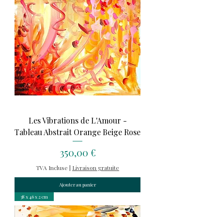
Les Vibrations de L'Amour -
Tableau Abstrait Orange Beige Rose
Prix
350,00 €
TVA Incluse
|
Livraison gratuite
Ajouter au panier
38 x 46 x 2 cm