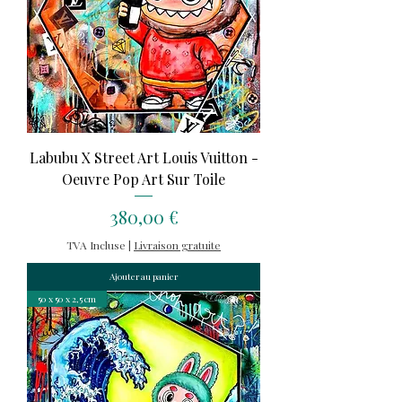
Labubu X Street Art Louis Vuitton -
Oeuvre Pop Art Sur Toile
Prix
380,00 €
TVA Incluse
|
Livraison gratuite
Ajouter au panier
50 x 50 x 2,5 cm