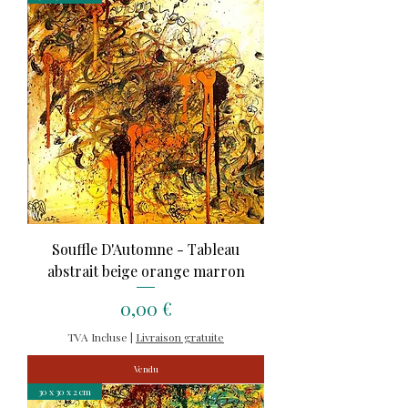
Souffle D'Automne - Tableau
abstrait beige orange marron
Prix
0,00 €
TVA Incluse
|
Livraison gratuite
Vendu
30 x 30 x 2 cm