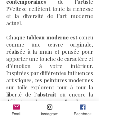
contemporaines
de l’artiste
PVettese reflètent toute la richesse
et la diversité de l’art moderne
actuel.
Chaque
tableau moderne
est conçu
comme une œuvre originale,
réalisée à la main et pensée pour
apporter une touche de caractère et
d’émotion à votre intérieur.
Inspirées par différentes influences
artistiques, ces peintures modernes
sur toile explorent tour à tour la
liberté de l’
abstrait
ou encore la
délicatesse des
oeuvres florales
.
Email
Instagram
Facebook
Ces
tableaux modernes et
contemporains
témoigne d’un
travail minutieux et d’une
recherche esthétique constante,