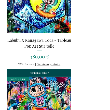
Labubu X Kanagawa Coca - Tableau
Pop Art Sur toile
Prix
380,00 €
TVA Incluse
|
Livraison gratuite
Ajouter au panier
50 x 50 x 2,5 cm