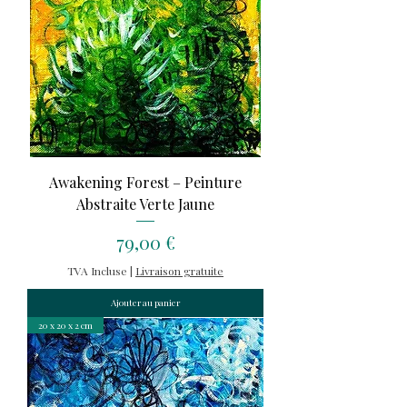
Awakening Forest – Peinture
Abstraite Verte Jaune
Prix
79,00 €
TVA Incluse
|
Livraison gratuite
Ajouter au panier
20 x 20 x 2 cm