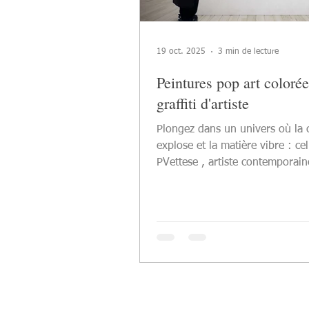
19 oct. 2025
3 min de lecture
Peintures pop art colorée
graffiti d'artiste
Plongez dans un univers où la 
explose et la matière vibre : ce
PVettese , artiste contemporain
dont les peintures colorées pop
marient énergie urbaine et émo
Chaque œuvre est réalisée à la
toile d’artiste montée sur châssi
avec des techniques mixtes — aérosol,
acrylique, feutres, projections 
gestuelles spontanées — avant 
protégée par un vernis double