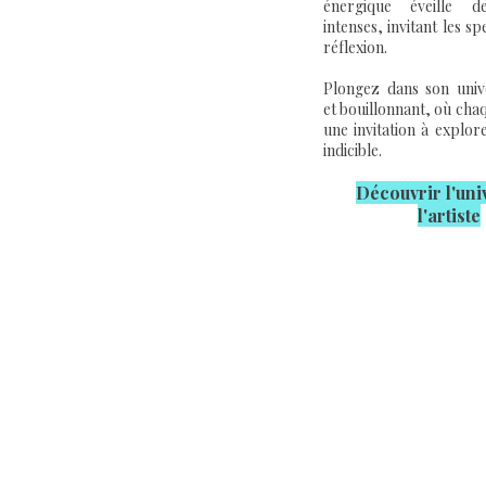
énergique éveille d
intenses, invitant les sp
réflexion.
Plongez dans son unive
et bouillonnant, où cha
une invitation à explor
indicible.
Découvrir l'u
ni
l'artiste