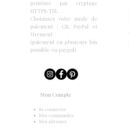
peinture par cryptage
HTTPS/TSL.
Choisissez votre mode de
paiement : CB, PayPal et
Virement
(paiement en plusieurs fois
possible via paypal)
Mon Compte
Se connecter
Mes commandes
Mes adresses