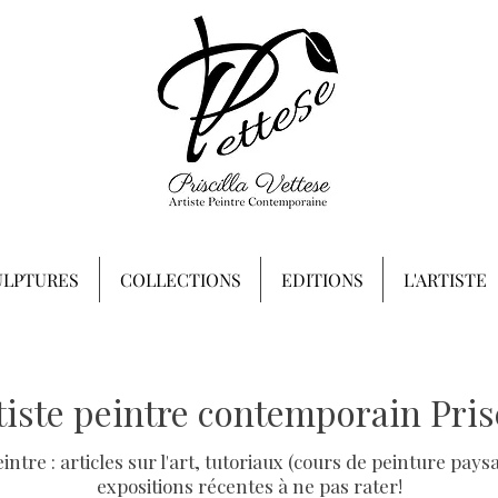
ULPTURES
COLLECTIONS
EDITIONS
L'ARTISTE
rtiste peintre contemporain Prisc
peintre : articles sur l'art, tutoriaux (cours de peinture p
expositions récentes à ne pas rater!