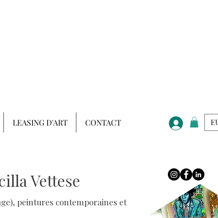
LEASING D'ART
CONTACT
EU
illa Vettese
aysage), peintures contemporaines et