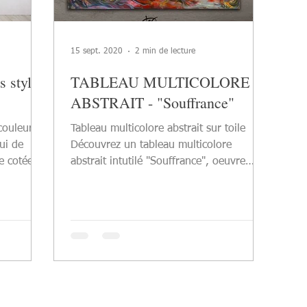
15 sept. 2020
2 min de lecture
s style
TABLEAU MULTICOLORE
ABSTRAIT - "Souffrance"
couleur
Tableau multicolore abstrait sur toile
lui de
Découvrez un tableau multicolore
e cotée,
abstrait intutilé "Souffrance", oeuvre
 art
colorée de style...
tion pure.
 main, sur
s bois ,
et touches
d’être
 couche