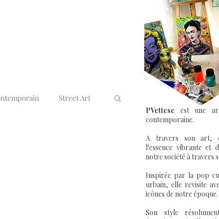
ontemporain
Street Art
PVettese
est une arti
contemporaine.
rt & Entreprise
A travers son art, e
l'essence vibrante et
notre société à travers s
Inspirée par la pop cul
urbain, elle revisite a
icônes de notre époque.
Son style résolumen